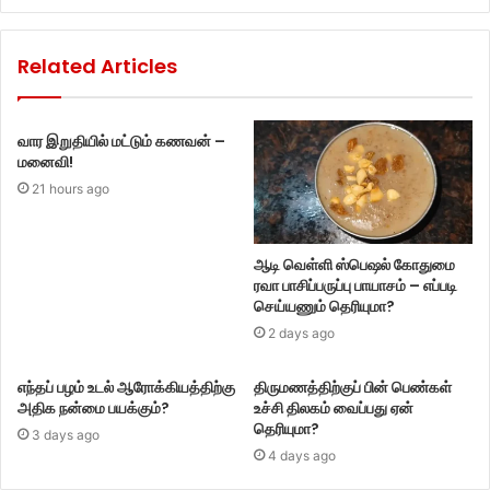
Related Articles
வார இறுதியில் மட்டும் கணவன் –
மனைவி!
21 hours ago
ஆடி வெள்ளி ஸ்பெஷல் கோதுமை
ரவா பாசிப்பருப்பு பாயாசம் – எப்படி
செய்யணும் தெரியுமா?
2 days ago
எந்தப் பழம் உடல் ஆரோக்கியத்திற்கு
திருமணத்திற்குப் பின் பெண்கள்
அதிக நன்மை பயக்கும்?
உச்சி திலகம் வைப்பது ஏன்
தெரியுமா?
3 days ago
4 days ago