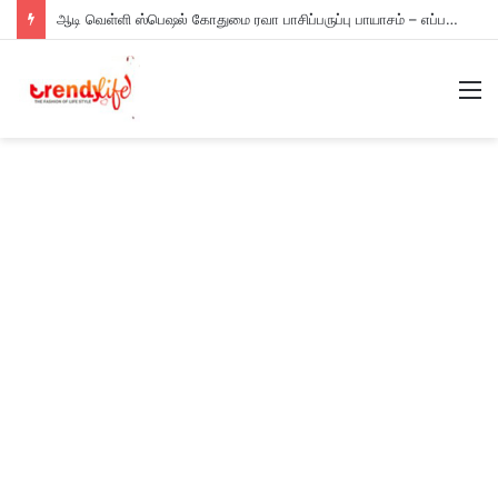
ஆடி வெள்ளி ஸ்பெஷல் கோதுமை ரவா பாசிப்பருப்பு பாயாசம் – எப்படி செய்யணும் தெரியுமா?
M