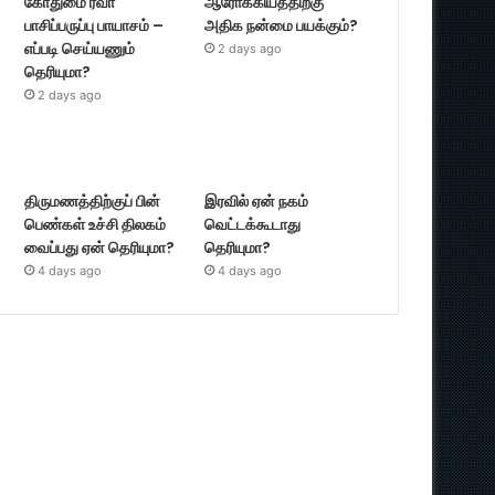
கோதுமை ரவா
ஆரோக்கியத்திற்கு
பாசிப்பருப்பு பாயாசம் –
அதிக நன்மை பயக்கும்?
எப்படி செய்யணும்
2 days ago
தெரியுமா?
2 days ago
திருமணத்திற்குப் பின்
இரவில் ஏன் நகம்
பெண்கள் உச்சி திலகம்
வெட்டக்கூடாது
வைப்பது ஏன் தெரியுமா?
தெரியுமா?
4 days ago
4 days ago