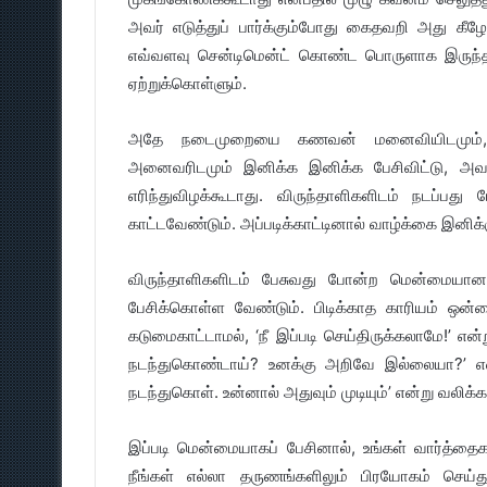
அவர் எடுத்துப் பார்க்கும்போது கைதவறி அது கீழ
எவ்வளவு சென்டிமென்ட் கொண்ட பொருளாக இருந்தாலு
ஏற்றுக்கொள்ளும்.
அதே நடைமுறையை கணவன் மனைவியிடமும், மன
அனைவரிடமும் இனிக்க இனிக்க பேசிவிட்டு, அவர்
எரிந்துவிழக்கூடாது. விருந்தாளிகளிடம் நடப்பது
காட்டவேண்டும். அப்படிக்காட்டினால் வாழ்க்கை இனிக்க
விருந்தாளிகளிடம் பேசுவது போன்ற மென்மையான
பேசிக்கொள்ள வேண்டும். பிடிக்காத காரியம் ஒன்றை 
கடுமைகாட்டாமல், ‘நீ இப்படி செய்திருக்கலாமே!’ எ
நடந்துகொண்டாய்? உனக்கு அறிவே இல்லையா?’ என்ற
நடந்துகொள். உன்னால் அதுவும் முடியும்’ என்று வலிக்
இப்படி மென்மையாகப் பேசினால், உங்கள் வார்த்தை
நீங்கள் எல்லா தருணங்களிலும் பிரயோகம் செய்த