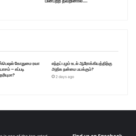
பின்பற்ற தவறினால்....
ஸ்பெஷல் கோதுமை ரவா
எந்தப் பழம் உடல் ஆரோக்கியத்திற்கு
ாயாசம் – எப்படி
அதிக நன்மை பயக்கும்?
ெரியுமா?
2 days ago