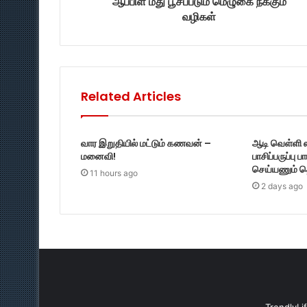
ஆப்பிள் மீது பூசப்படும் மெழுகை நீக்கும்
வழிகள்
Related Articles
வார இறுதியில் மட்டும் கணவன் –
ஆடி வெள்ளி 
மனைவி!
பாசிப்பருப்பு ப
செய்யணும் த
11 hours ago
2 days ago