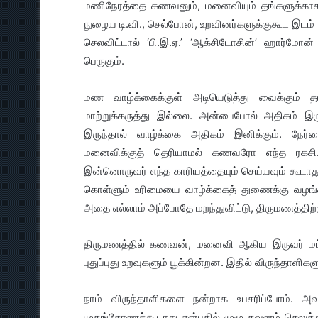
மணிநேரத்தை கணவனும், மனைவியும் தங்களுக்காக 
நுழைய டி.வி., செல்போன், உறவினர்களுக்குகூட இட
செலவிட்டால் ‘பி.இ.ஏ.’ ‘ஆக்சிடோசின்’ ஹார்மோன்
பெருகும்.
மண வாழ்க்கைக்குள் அடியெடுத்து வைக்கும் த
மாற்றுக்கருத்து இல்லை. அன்பைபோல் அதிகம் இ
இருந்தால் வாழ்க்கை அதிகம் இனிக்கும். நே
மனைவிக்குத் தெரியாமல் கணவரோ எந்த ரகசியத்த
இன்னொருவர் எந்த காரியத்தையும் செய்யவும் கூடா
கொள்ளும் உரிமையை வாழ்க்கைத் துணைக்கு வழங்க வ
அதை எல்லாம் அப்போதே மறந்துவிட்டு, திருமணத்திற்க
திருமணத்தில் கணவன், மனைவி ஆகிய இருவர் மட்
புதுப்புது உறவுகளும் பூக்கின்றன. இதில் விருந்தாளிகள
நாம் விருந்தாளிகளை நன்றாக உபசரிப்போம். அவ
முகங்கோணக்கூடாது என்பதில் முழு கவனம் செலுத்து