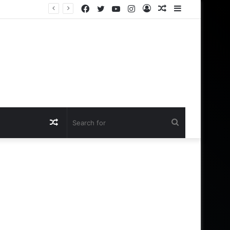
Facebook
Twitter
YouTube
Instagram
Log
Random
Sidebar
In
Article
Random
Search
Article
for