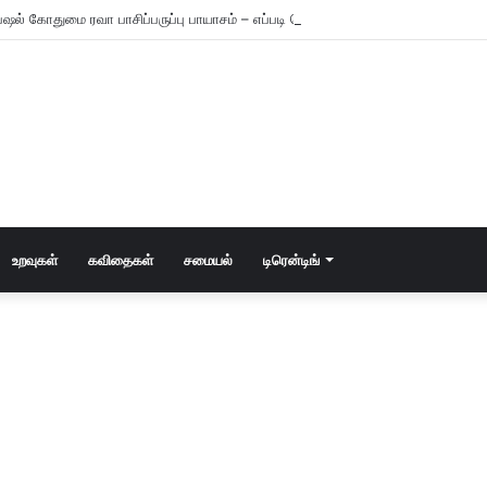
ஷல் கோதுமை ரவா பாசிப்பருப்பு பாயாசம் – எப்படி செய்யணும் தெரியுமா?
உறவுகள்
கவிதைகள்
சமையல்
டிரென்டிங்