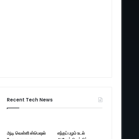
Recent Tech News
ஆடி வெள்ளி ஸ்பெஷல்
எந்தப் பழம் உடல்