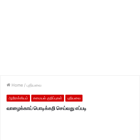
Home
/
புதியவை
ஆரோக்கியம்
சமையல் குறிப்புகள்
புதியவை
வாழைக்காய் பொடிக்கறி செய்வது எப்படி