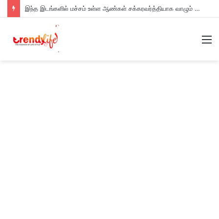
இந்த இடங்களில் மச்சம் உள்ள ஆண்கள் சக்கரவர்த்தியாக வாழும் அதிர்ஷ்டம் உள்ளவர்களாம் – உங்களுக்கு இருக்கா?
M