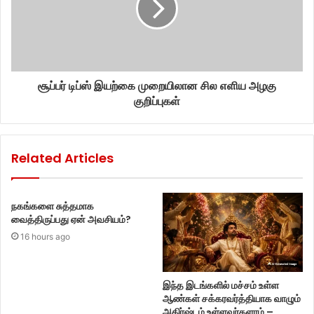
சூப்பர் டிப்ஸ் இயற்கை முறையிலான சில எளிய அழகு
குறிப்புகள்
Related Articles
நகங்களை சுத்தமாக
வைத்திருப்பது ஏன் அவசியம்?
16 hours ago
இந்த இடங்களில் மச்சம் உள்ள
ஆண்கள் சக்கரவர்த்தியாக வாழும்
அதிர்ஷ்டம் உள்ளவர்களாம் –