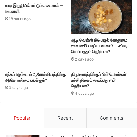
வார இறுதியில் மட்டும் கணவன் –
மனைவி!
18 hours ago
ஆடி வெள்ளி ஸ்பெஷல் கோதுமை
ரவா பாசிப்பருப்பு பாயாசம் – எப்படி
செய்யணும் தெரியுமா?
2 days ago
எந்தப் பழம் உடல் ஆரோக்கியத்திற்கு
திருமணத்திற்குப் பின் பெண்கள்
அதிக நன்மை பயக்கும்?
உச்சி திலகம் வைப்பது ஏன்
தெரியுமா?
3 days ago
4 days ago
Popular
Recent
Comments