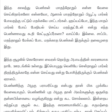
இந்த காலத்து பெண்கள் மாதந்தோறும் என்ன வேலை
செய்கிறார்களோ என்னவோ, ஆனால் மாதந்தோறும் பியூட்டி பார்லர்
போவதற்கு மட்டும் மறக்கவே மாட்டார்கள். ஹய்யய்யோ, இந்த மாதம்
பார்லர் போய் பேஷியல் செய்ய மறந்துட்டேன் என்று எந்த
பெண்ணாவது கூறி கேட்டிருப்பீர்களா? வாய்ப்பே இல்லை. சாப்பிட
மறந்தாலும் மேக்கப் போட மறக்காத பெண்கள் இருக்கும் தலைமுறை
இது.
இந்த சூழலில் கொரோனா வைரஸ் தொற்று அபாயத்தின் காரணமாக
நாடே ஊரடங்கில் உள்ளது. இப்பொழுது வெளியே சென்றாலும் பார்லர்
திறந்திருக்காதே என்ன செய்வது என்று யோசித்திருக்கும் பெண்கள்
ஏராளம்.
பெண்ணிற்கு அழகு பராமரிப்பது என்பது தான் மிக முக்கிய
வேலையாகும். பெண்ணின் புற அழகு தான் அவர்களுக்கு ஒருவித
தன்னபிக்கையை வழங்குகிறது என்று கூட சொல்லலாம். இன்றைய
சுற்றுப்புற சூழல் கூட இதற்கு காரணமாகிவிட்டது. சருமத்தை
பராமரிக்காவிட்டால், நிச்சயம் சரும பாதிப்பு ஏற்பட தான் செய்யும்.