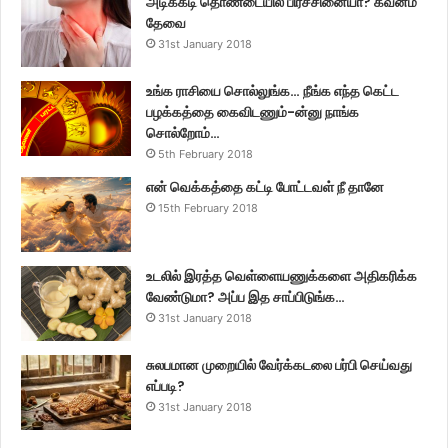
அடிக்கடி தொண்டையில் பிரச்சினையா? கவனம்
தேவை
31st January 2018
உங்க ராசியை சொல்லுங்க… நீங்க எந்த கெட்ட
பழக்கத்தை கைவிடணும்-ன்னு நாங்க
சொல்றோம்…
5th February 2018
என் வெக்கத்தை கட்டி போட்டவள் நீ தானே
15th February 2018
உடலில் இரத்த வெள்ளையணுக்களை அதிகரிக்க
வேண்டுமா? அப்ப இத சாப்பிடுங்க…
31st January 2018
சுலபமான முறையில் வேர்க்கடலை பர்பி செய்வது
எப்படி?
31st January 2018