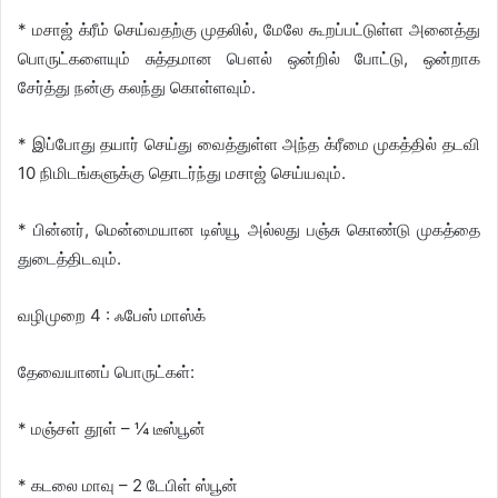
* மசாஜ் க்ரீம் செய்வதற்கு முதலில், மேலே கூறப்பட்டுள்ள அனைத்து
பொருட்களையும் சுத்தமான பௌல் ஒன்றில் போட்டு, ஒன்றாக
சேர்த்து நன்கு கலந்து கொள்ளவும்.
* இப்போது தயார் செய்து வைத்துள்ள அந்த க்ரீமை முகத்தில் தடவி
10 நிமிடங்களுக்கு தொடர்ந்து மசாஜ் செய்யவும்.
* பின்னர், மென்மையான டிஸ்யூ அல்லது பஞ்சு கொண்டு முகத்தை
துடைத்திடவும்.
வழிமுறை 4 : ஃபேஸ் மாஸ்க்
தேவையானப் பொருட்கள்:
* மஞ்சள் தூள் – ¼ டீஸ்பூன்
* கடலை மாவு – 2 டேபிள் ஸ்பூன்