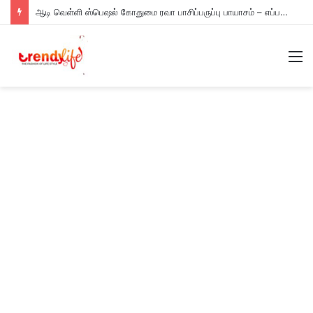
ஆடி வெள்ளி ஸ்பெஷல் கோதுமை ரவா பாசிப்பருப்பு பாயாசம் – எப்படி செய்யணும் தெரியுமா?
M