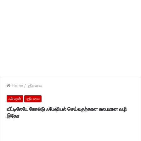
Home
/
புதியவை
ஃபேஷன்
புதியவை
வீட்டிலேயே கோல்டு ஃபேஷியல் செய்வதற்கான சுலபமான வழி
இதோ