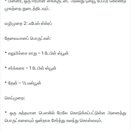
* பின்னர், ஒரு ஈரமான கைக்குட்டை அல்லது டிஸ்யூ பேப்பர் கொண்டு
முகத்தை துடைத்திடவும்.
வழிமுறை 2: ஃபேஸ் ஸ்க்ரப்
தேவையானப் பொருட்கள்:
* எலுமிச்சை சாறு – 1 டேபிள் ஸ்பூன்
* சர்க்கரை – 1 டேபிள் ஸ்பூன்
* தேன் – ½ டீஸ்பூன்
செய்முறை:
* ஒரு சுத்தமான பௌலில் மேலே கொடுக்கப்பட்டுள்ள அனைத்து
பொருட்களையும் ஒன்றாக சேர்த்து கலந்து கொள்ளவும்.