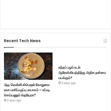
Recent Tech News
எந்தப் பழம் உடல்
ஆரோக்கியத்திற்கு அதிக நன்மை
பயக்கும்?
3 days ago
ஆடி வெள்ளி ஸ்பெஷல் கோதுமை
ரவா பாசிப்பருப்பு பாயாசம் – எப்படி
செய்யணும் தெரியுமா?
2 days ago