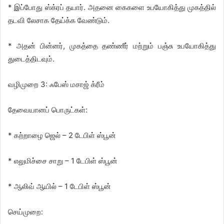
* இப்போது ஸ்க்ரப் தயார். அதனை கைகளை உபயோகித்து முகத்தில்
தடவி லேசாக தேய்க்க வேண்டும்.
* அதன் பின்னர், முகத்தை தண்ணீர் மற்றும் பஞ்சு உபயோகித்து
துடைத்திடவும்.
வழிமுறை 3: ஃபேஸ் மசாஜ் க்ரீம்
தேவையானப் பொருட்கள்:
* கற்றாழை ஜெல் – 2 டேபிள் ஸ்பூன்
* எலுமிச்சை சாறு – 1 டேபிள் ஸ்பூன்
* ஆலிவ் ஆயில் – 1 டேபிள் ஸ்பூன்
செய்முறை: