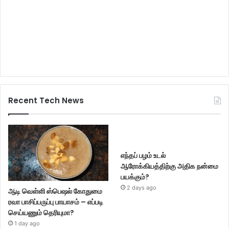
Recent Tech News
எந்தப் பழம் உடல்
ஆரோக்கியத்திற்கு அதிக நன்மை
பயக்கும்?
2 days ago
ஆடி வெள்ளி ஸ்பெஷல் கோதுமை
ரவா பாசிப்பருப்பு பாயாசம் – எப்படி
செய்யணும் தெரியுமா?
1 day ago