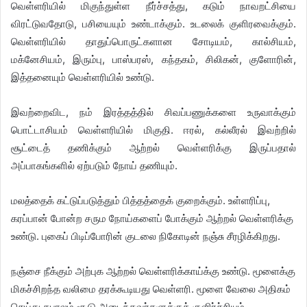
வெள்ளரியில் மிகுந்துள்ள நீர்ச்சத்து, கடும் நாவறட்சியை
விரட்டுவதோடு, பசியையும் உண்டாக்கும். உடலைக் குளிரவைக்கும்.
வெள்ளரியில் தாதுப்பொருட்களான சோடியம், கால்சியம்,
மக்னேசியம், இரும்பு, பாஸ்பரஸ், கந்தகம், சிலிகன், குளோரின்,
இத்தனையும் வெள்ளரியில் உண்டு.
இவற்றைவிட, நம் இரத்தத்தில் சிவப்பணுக்களை உருவாக்கும்
பொட்டாசியம் வெள்ளரியில் மிகுதி. ஈரல், கல்லீரல் இவற்றில்
சூட்டைத் தணிக்கும் ஆற்றல் வெள்ளரிக்கு இருப்பதால்
அப்பாகங்களில் ஏற்படும் நோய் தணியும்.
மலத்தைக் கட்டுப்படுத்தும் பித்தத்தைக் குறைக்கும். உள்ளரிப்பு,
கரப்பான் போன்ற சரும நோய்களைப் போக்கும் ஆற்றல் வெள்ளரிக்கு
உண்டு. புகைப் பிடிப்போரின் குடலை நிகோடின் நஞ்சு சீரழிக்கிறது.
நஞ்சை நீக்கும் அற்புக ஆற்றல் வெள்ளரிக்காய்க்கு உண்டு. மூளைக்கு
மிகச்சிறந்த வலிமை தரக்கூடியது வெள்ளரி. மூளை வேலை அதிகம்
செய்து கபாலம் சூடு அடைந்தவர்களுக்குக் குளிர்ச்சியும்,