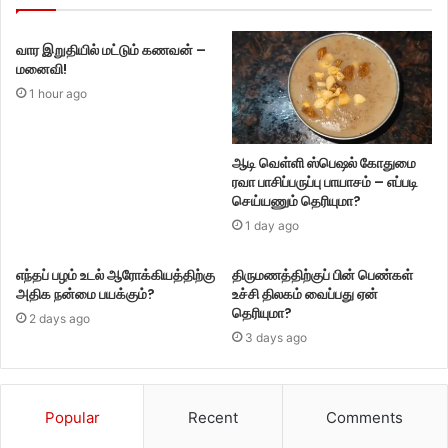
வார இறுதியில் மட்டும் கணவன் –
மனைவி!
1 hour ago
ஆடி வெள்ளி ஸ்பெஷல் கோதுமை
ரவா பாசிப்பருப்பு பாயாசம் – எப்படி
செய்யணும் தெரியுமா?
1 day ago
எந்தப் பழம் உடல் ஆரோக்கியத்திற்கு
திருமணத்திற்குப் பின் பெண்கள்
அதிக நன்மை பயக்கும்?
உச்சி திலகம் வைப்பது ஏன்
தெரியுமா?
2 days ago
3 days ago
Popular
Recent
Comments