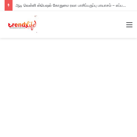
ஆடி வெள்ளி ஸ்பெஷல் கோதுமை ரவா பாசிப்பருப்பு பாயாசம் – எப்படி செய்யணும் தெரியுமா?
M