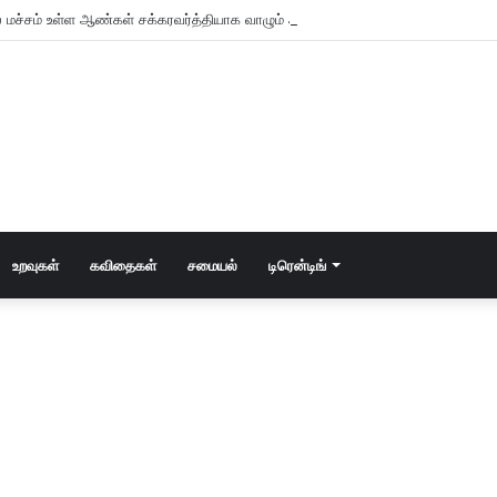
 மச்சம் உள்ள ஆண்கள் சக்கரவர்த்தியாக வாழும் அதிர்ஷ்டம் உள்ளவர்களாம் – உங்களு
உறவுகள்
கவிதைகள்
சமையல்
டிரென்டிங்