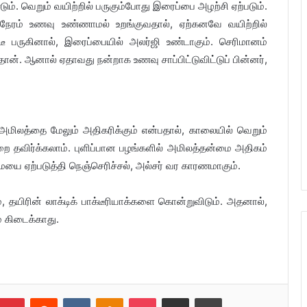
டும். வெறும் வயிற்றில் பருகும்போது இரைப்பை அழற்சி ஏற்படும்.
நேரம் உணவு உண்ணாமல் உறங்குவதால், ஏற்கனவே வயிற்றில்
/டீ பருகினால், இரைப்பையில் அலர்ஜி உண்டாகும். செரிமானம்
துதான். ஆனால் ஏதாவது நன்றாக உணவு சாப்பிட்டுவிட்டுப் பின்னர்,
் அமிலத்தை மேலும் அதிகரிக்கும் என்பதால், காலையில் வெறும்
றை தவிர்க்கலாம். புளிப்பான பழங்களில் அமிலத்தன்மை அதிகம்
ை ஏற்படுத்தி நெஞ்செரிச்சல், அல்சர் வர காரணமாகும்.
 தயிரின் லாக்டிக் பாக்டீரியாக்களை கொன்றுவிடும். அதனால்,
ம் கிடைக்காது.
umblr
Pinterest
Reddit
VKontakte
Odnoklassniki
Pocket
Share via Email
Print