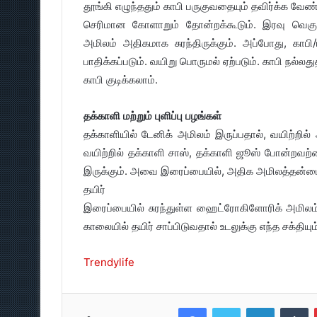
தூங்கி எழுந்ததும் காபி பருகுவதையும் தவிர்க்க வேண்
செரிமான கோளாறும் தோன்றக்கூடும். இரவு வெகு
அமிலம் அதிகமாக சுரந்திருக்கும். அப்போது, காபி
பாதிக்கப்படும். வயிறு பொருமல் ஏற்படும். காபி நல்ல
காபி குடிக்கலாம்.
தக்காளி
மற்றும் புளிப்பு பழங்கள்
தக்காளியில் டேனிக் அமிலம் இருப்பதால், வயிற்றில
வயிற்றில் தக்காளி சாஸ், தக்காளி ஜூஸ் போன்றவற்
இருக்கும். அவை இரைப்பையில், அதிக அமிலத்தன்மைய
தயிர்
இரைப்பையில் சுரந்துள்ள ஹைட்ரோகிளோரிக் அமிலம்,
காலையில் தயிர் சாப்பிடுவதால் உடலுக்கு எந்த சக்தியு
Trendylife
Facebook
Twitter
LinkedIn
T