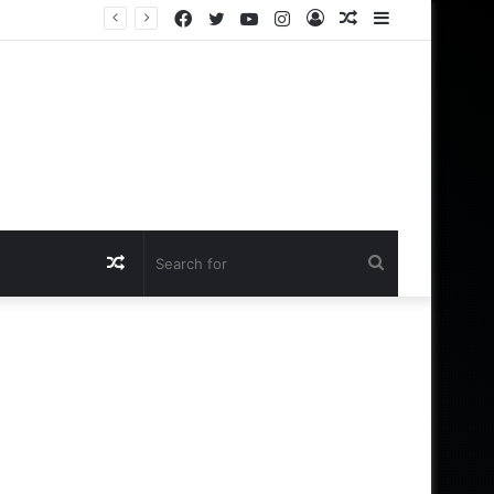
Facebook
Twitter
YouTube
Instagram
Log
Random
Sidebar
க்கு இருக்கா?
In
Article
Random
Search
Article
for