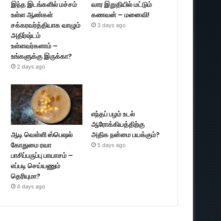
இந்த இடங்களில் மச்சம்
வார இறுதியில் மட்டும்
உள்ள ஆண்கள்
கணவன் – மனைவி!
சக்கரவர்த்தியாக வாழும்
3 days ago
அதிர்ஷ்டம்
உள்ளவர்களாம் –
உங்களுக்கு இருக்கா?
2 days ago
எந்தப் பழம் உடல்
ஆரோக்கியத்திற்கு
ஆடி வெள்ளி ஸ்பெஷல்
அதிக நன்மை பயக்கும்?
கோதுமை ரவா
5 days ago
பாசிப்பருப்பு பாயாசம் –
எப்படி செய்யணும்
தெரியுமா?
4 days ago