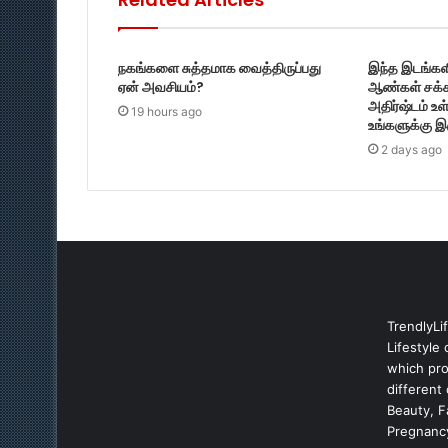
நகங்களை சுத்தமாக வைத்திருப்பது
இந்த இடங்களி
ஏன் அவசியம்?
ஆண்கள் சக்க
அதிர்ஷ்டம் உ
19 hours ago
உங்களுக்கு இ
2 days ago
TrendlyLi
Lifestyle 
which prov
different
Beauty, 
Pregnancy