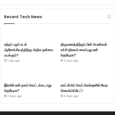
Recent Tech News
எந்தப் பழம் உடல்
திருமணத்திற்குப் பின் பெண்கள்
ஆரோக்கியத்திற்கு அதிக நன்மை
உச்சி திலகம் வைப்பது ஏன்
பயக்கும்?
தெரியுமா?
1 day ago
3 days ago
இரவில் ஏன் நகம் வெட்டக்கூடாது
வாட்ஸ்அப் வெப் வெர்ஷனில் வேற
தெரியுமா?
லெவல்அப்டேட்!
3 days ago
4 days ago