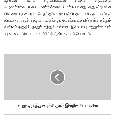
பழங்கள் தோல் சுருக்கங்களை நீக்கிச் சருமத்தை
அழகாக்கக்கூடியவை. மலச்சிக்கலை போக்க வல்லது. அதுமட்டுமல்ல
நினைவாற்றலையும் பெருக்கும். இதயத்திற்கும் நல்லது. உலர்ந்த
திராட்சை புரதச் சத்தும் நிறைந்தது. வேர்க்கடலையில் நார்ச் சத்தும்
பேரீச்சம்பழத்தில் தாதுச் சத்தும் உள்ளன. இவ்வளவு சத்துள்ள உலர்
பழங்களை அன்றாடம் சாப்பிட்டு ஆரோக்கியம் பெறலாம்.
உடலுக்கு புத்துணர்ச்சி தரும் இளநீர்- சியா ஜூஸ்