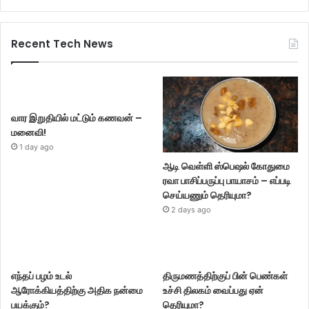
Recent Tech News
வார இறுதியில் மட்டும் கணவன் –
மனைவி!
1 day ago
ஆடி வெள்ளி ஸ்பெஷல் கோதுமை
ரவா பாசிப்பருப்பு பாயாசம் – எப்படி
செய்யணும் தெரியுமா?
2 days ago
எந்தப் பழம் உடல்
திருமணத்திற்குப் பின் பெண்கள்
ஆரோக்கியத்திற்கு அதிக நன்மை
உச்சி திலகம் வைப்பது ஏன்
பயக்கும்?
தெரியுமா?