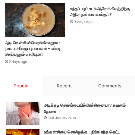
எந்தப் பழம் உடல் ஆரோக்கியத்திற்கு
அதிக நன்மை பயக்கும்?
3 days ago
ஆடி வெள்ளி ஸ்பெஷல் கோதுமை
ரவா பாசிப்பருப்பு பாயாசம் – எப்படி
செய்யணும் தெரியுமா?
2 days ago
Popular
Recent
Comments
அடிக்கடி தொண்டையில் பிரச்சினையா? கவனம்
தேவை
31st January 2018
உங்க ராசியை சொல்லுங்க… நீங்க எந்த கெட்ட