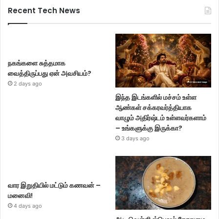
Recent Tech News
நகங்களை சுத்தமாக
வைத்திருப்பது ஏன் அவசியம்?
2 days ago
இந்த இடங்களில் மச்சம் உள்ள
ஆண்கள் சக்கரவர்த்தியாக
வாழும் அதிர்ஷ்டம் உள்ளவர்களாம்
– உங்களுக்கு இருக்கா?
3 days ago
வார இறுதியில் மட்டும் கணவன் –
மனைவி!
4 days ago