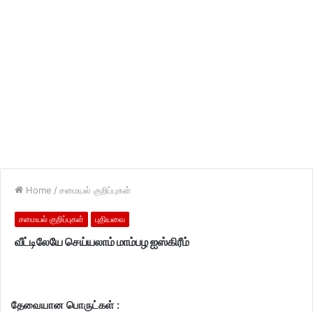
Home
/
சமையல் குறிப்புகள்
சமையல் குறிப்புகள்
புதியவை
வீட்டிலேயே செய்யலாம் மாம்பழ ஐஸ்கிரீம்
தேவையான பொருட்கள் :