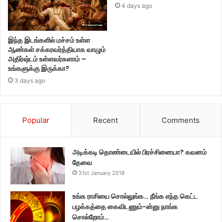
4 days ago
இந்த இடங்களில் மச்சம் உள்ள
ஆண்கள் சக்கரவர்த்தியாக வாழும்
அதிர்ஷ்டம் உள்ளவர்களாம் –
உங்களுக்கு இருக்கா?
3 days ago
Popular
Recent
Comments
அடிக்கடி தொண்டையில் பிரச்சினையா? கவனம்
தேவை
31st January 2018
உங்க ராசியை சொல்லுங்க… நீங்க எந்த கெட்ட
பழக்கத்தை கைவிடணும்-ன்னு நாங்க
சொல்றோம்…