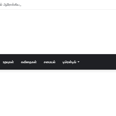
உடல் ஆரோக்கியத்திற்கு அதிக நன்மை பயக்கும்?
உறவுகள்
கவிதைகள்
சமையல்
டிரென்டிங்