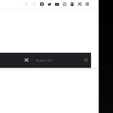
Facebook
Twitter
YouTube
Instagram
Log
Random
Sidebar
In
Article
Random
Search
Article
for