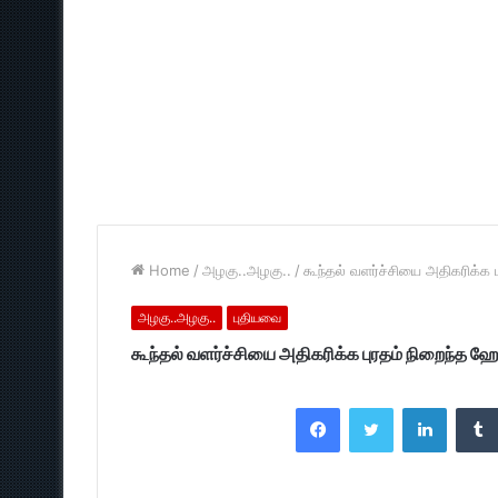
Home
/
அழகு..அழகு..
/
கூந்தல் வளர்ச்சியை அதிகரிக்க ப
அழகு..அழகு..
புதியவை
கூந்தல் வளர்ச்சியை அதிகரிக்க புரதம் நிறைந்த ஹேர
Facebook
Twitter
LinkedI