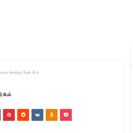
ுரதம் நிறைந்த ஹேர் பேக்
் பேக்
n
Tumblr
Pinterest
Reddit
VKontakte
Odnoklassniki
Pocket