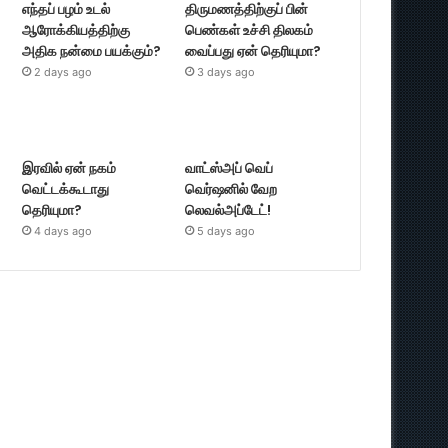
எந்தப் பழம் உடல்
திருமணத்திற்குப் பின்
ஆரோக்கியத்திற்கு
பெண்கள் உச்சி திலகம்
அதிக நன்மை பயக்கும்?
வைப்பது ஏன் தெரியுமா?
2 days ago
3 days ago
இரவில் ஏன் நகம்
வாட்ஸ்அப் வெப்
வெட்டக்கூடாது
வெர்ஷனில் வேற
தெரியுமா?
லெவல்அப்டேட்!
4 days ago
5 days ago