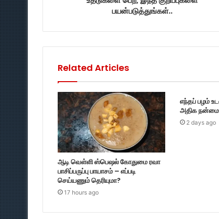
உதடுகளை பெற, இந்த குறிப்புகளை
பயன்படுத்துங்கள்..
Related Articles
எந்தப் பழம் உ
அதிக நன்மை 
2 days ago
ஆடி வெள்ளி ஸ்பெஷல் கோதுமை ரவா
பாசிப்பருப்பு பாயாசம் – எப்படி
செய்யணும் தெரியுமா?
17 hours ago