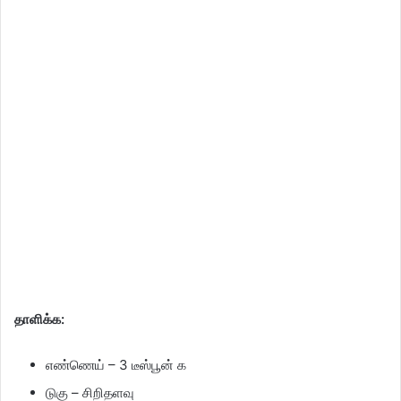
தாளிக்க:
எண்ணெய் – 3 டீஸ்பூன் க
டுகு – சிறிதளவு