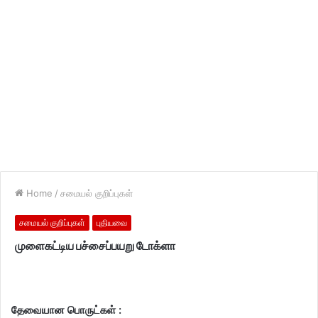
Home
/
சமையல் குறிப்புகள்
சமையல் குறிப்புகள்
புதியவை
முளைகட்டிய பச்சைப்பயறு டோக்ளா
தேவையான பொருட்கள் :