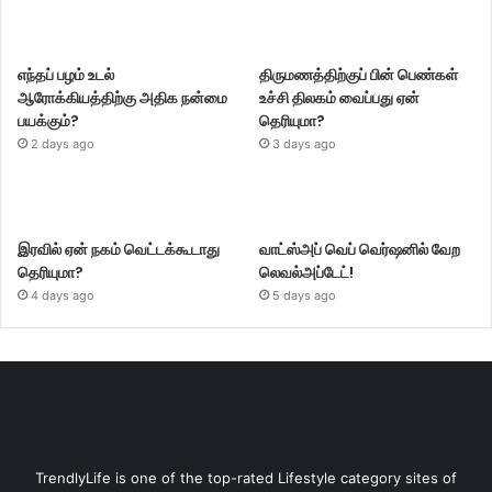
எந்தப் பழம் உடல்
திருமணத்திற்குப் பின் பெண்கள்
ஆரோக்கியத்திற்கு அதிக நன்மை
உச்சி திலகம் வைப்பது ஏன்
பயக்கும்?
தெரியுமா?
2 days ago
3 days ago
இரவில் ஏன் நகம் வெட்டக்கூடாது
வாட்ஸ்அப் வெப் வெர்ஷனில் வேற
தெரியுமா?
லெவல்அப்டேட்!
4 days ago
5 days ago
TrendlyLife is one of the top-rated Lifestyle category sites of