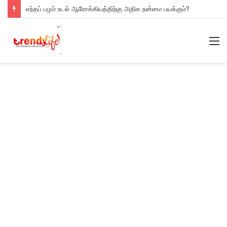
எந்தப் பழம் உடல் ஆரோக்கியத்திற்கு அதிக நன்மை பயக்கும்?
M