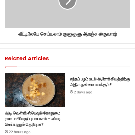
வீட்டிலேயே செய்யலாம் குளுகுளு ஆரஞ்சு ஸ்குவாஷ்
Related Articles
எந்தப் பழம் உடல் ஆரோக்கியத்திற்கு
அதிக நன்மை பயக்கும்?
2 days ago
ஆடி வெள்ளி ஸ்பெஷல் கோதுமை
ரவா பாசிப்பருப்பு பாயாசம் – எப்படி
செய்யணும் தெரியுமா?
22 hours ago