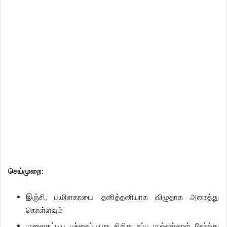
செய்முறை:
இஞ்சி, ப.மிளகாயை தனித்தனியாக விழுதாக அரைத்து
கொள்ளவும்
முளைகட்டிய பச்சைப்பயறு சிறிது உப்பு மஞ்சள்தூள் சேர்த்து