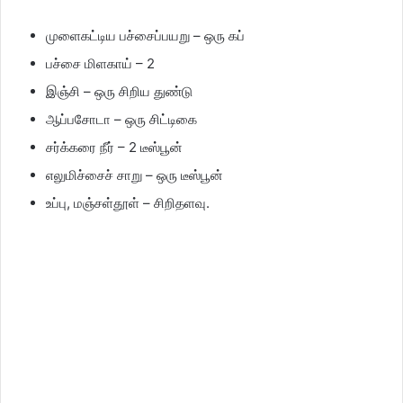
முளைகட்டிய பச்சைப்பயறு – ஒரு கப்
பச்சை மிளகாய் – 2
இஞ்சி – ஒரு சிறிய துண்டு
ஆப்பசோடா – ஒரு சிட்டிகை
சர்க்கரை நீர் – 2 டீஸ்பூன்
எலுமிச்சைச் சாறு – ஒரு டீஸ்பூன்
உப்பு, மஞ்சள்தூள் – சிறிதளவு.