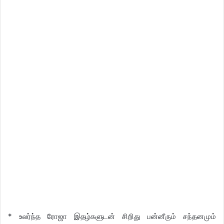
* உலர்ந்த ரோஜா இதழ்களுடன் சிறிது பன்னீரும் சந்தனமும்