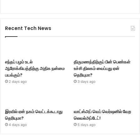
Recent Tech News
எந்தப் பழம் உடல்
திருமணத்திற்குப் பின் பெண்கள்
ஆரோக்கியத்திற்கு அதிக நன்மை
உச்சி திலகம் வைப்பது ஏன்
பயக்கும்?
தெரியுமா?
2 days ago
3 days ago
இரவில் ஏன் நகம் வெட்டக்கூடாது
வாட்ஸ்அப் வெப் வெர்ஷனில் வேற
தெரியுமா?
லெவல்அப்டேட்!
4 days ago
5 days ago