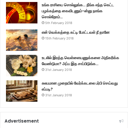
உங்க ராசியை சொல்லுங்க… நீங்க எந்த கெட்ட
பழக்கத்தை கைவிடணும்-ன்னு நாங்க
சொல்றோம்…
5th February 2018
என் வெக்கத்தை கட்டி போட்டவள் நீ தானே
15th February 2018
உடலில் இரத்த வெள்ளையணுக்களை அதிகரிக்க
வேண்டுமா? அப்ப இத சாப்பிடுங்க…
31st January 2018
சுலபமான முறையில் வேர்க்கடலை பர்பி செய்வது
எப்படி?
31st January 2018
Advertisement