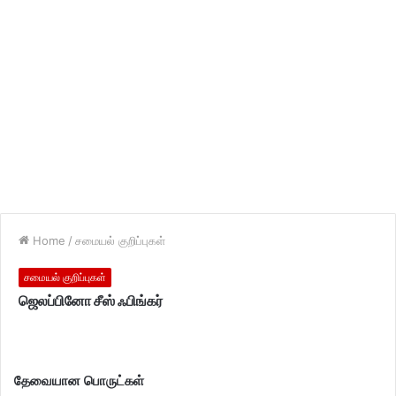
Home
/
சமையல் குறிப்புகள்
சமையல் குறிப்புகள்
ஜெலப்பினோ சீஸ் ஃபிங்கர்
தேவையான பொருட்கள்