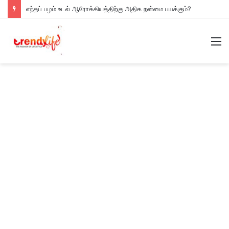
எந்தப் பழம் உடல் ஆரோக்கியத்திற்கு அதிக நன்மை பயக்கும்?
M