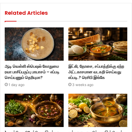
Related Articles
ஆடி வெள்ளி ஸ்பெஷல் கோதுமை
இட்லி, தோசை, சப்பாத்திக்கு ஏற்ற
ரவா பாசிப்பருப்பு பாயாசம் – எப்படி
அட்டகாசமான வடகறி செய்வது
செய்யணும் தெரியுமா?
எப்படி.? ரெசிபி இங்கே
1 day ago
3 weeks ago