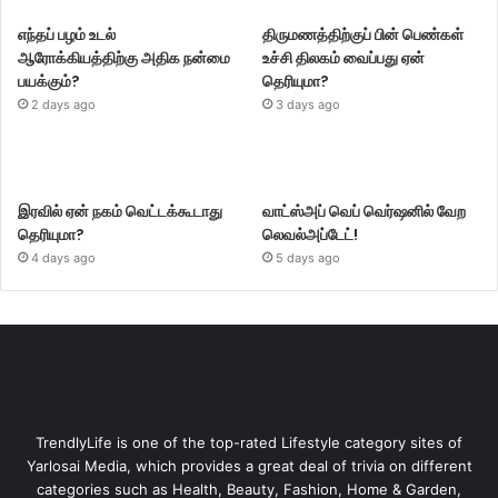
எந்தப் பழம் உடல்
திருமணத்திற்குப் பின் பெண்கள்
ஆரோக்கியத்திற்கு அதிக நன்மை
உச்சி திலகம் வைப்பது ஏன்
பயக்கும்?
தெரியுமா?
2 days ago
3 days ago
இரவில் ஏன் நகம் வெட்டக்கூடாது
வாட்ஸ்அப் வெப் வெர்ஷனில் வேற
தெரியுமா?
லெவல்அப்டேட்!
4 days ago
5 days ago
TrendlyLife is one of the top-rated Lifestyle category sites of
Yarlosai Media, which provides a great deal of trivia on different
categories such as Health, Beauty, Fashion, Home & Garden,