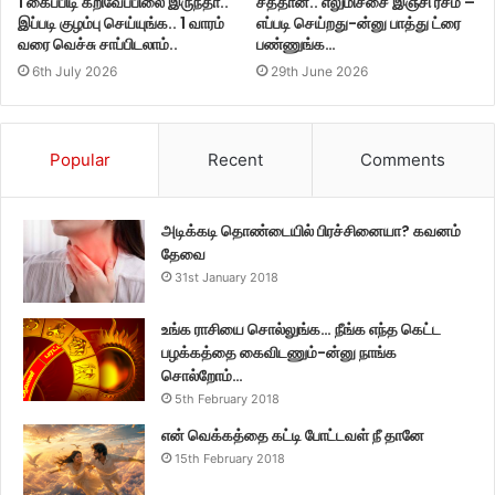
1 கைப்பிடி கறிவேப்பிலை இருந்தா..
சத்தான.. எலுமிச்சை இஞ்சி ரசம் –
இப்படி குழம்பு செய்யுங்க.. 1 வாரம்
எப்படி செய்றது-ன்னு பாத்து ட்ரை
வரை வெச்சு சாப்பிடலாம்..
பண்ணுங்க…
6th July 2026
29th June 2026
Popular
Recent
Comments
அடிக்கடி தொண்டையில் பிரச்சினையா? கவனம்
தேவை
31st January 2018
உங்க ராசியை சொல்லுங்க… நீங்க எந்த கெட்ட
பழக்கத்தை கைவிடணும்-ன்னு நாங்க
சொல்றோம்…
5th February 2018
என் வெக்கத்தை கட்டி போட்டவள் நீ தானே
15th February 2018