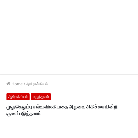
Home
/
ஆரோக்கியம்
ஆரோக்கியம்
மருத்துவம்
முதுகெலும்பு சவ்வு விலகியதை அறுவை சிகிச்சையின்றி
குணப்படுத்தலாம்