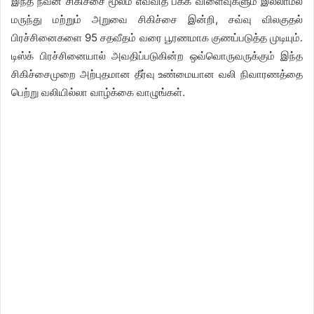
இந்த நவீன சிகிச்சை மூலம் எவ்வித பக்க விளைவுகளும் இல்லாமல்
மருந்து மற்றும் அறுவை சிகிச்சை இன்றி, சவ்வு விலகுதல்
பிரச்சினைகளை 95 சதவீதம் வரை பூரணமாக குணப்படுத்த முடியும்.
டிஸ்க் பிரச்சினையால் அவதிப்படுகின்ற ஒவ்வொருவருக்கும் இந்த
சிகிச்சைமுறை அற்புதமான தீர்வு உண்மையான வலி நிவாரணத்தை
பெற்று வலியில்லா வாழ்க்கை வாழுங்கள்.