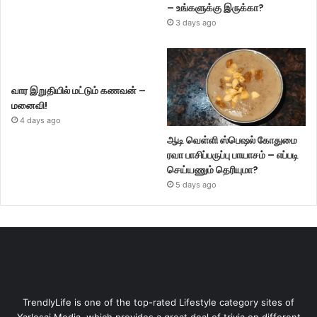
– உங்களுக்கு இருக்கா?
3 days ago
வார இறுதியில் மட்டும் கணவன் –
மனைவி!
4 days ago
ஆடி வெள்ளி ஸ்பெஷல் கோதுமை
ரவா பாசிப்பருப்பு பாயாசம் – எப்படி
செய்யணும் தெரியுமா?
5 days ago
TrendlyLife is one of the top-rated Lifestyle category sites of