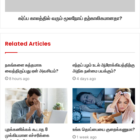
கர்ப்ப காலத்தில் வரும் மூலநோய் தற்காலிகமானதா?
Related Articles
நகங்களை சுத்தமாக
எந்தப் பழம் உடல் ஆரோக்கியத்திற்கு
வைத்திருப்பது ஏன் அவசியம்?
அதிக நன்மை பயக்கும்?
8 hours ago
4 days ago
புறக்கணிக்கக் கூடாத 8
உங்க தொப்பையை குறைக்கணுமா?
முக்கியமான எச்சரிக்கை
1 week ago