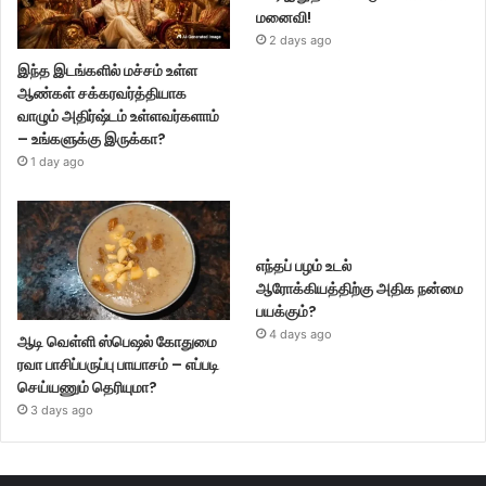
மனைவி!
2 days ago
இந்த இடங்களில் மச்சம் உள்ள
ஆண்கள் சக்கரவர்த்தியாக
வாழும் அதிர்ஷ்டம் உள்ளவர்களாம்
– உங்களுக்கு இருக்கா?
1 day ago
எந்தப் பழம் உடல்
ஆரோக்கியத்திற்கு அதிக நன்மை
பயக்கும்?
4 days ago
ஆடி வெள்ளி ஸ்பெஷல் கோதுமை
ரவா பாசிப்பருப்பு பாயாசம் – எப்படி
செய்யணும் தெரியுமா?
3 days ago