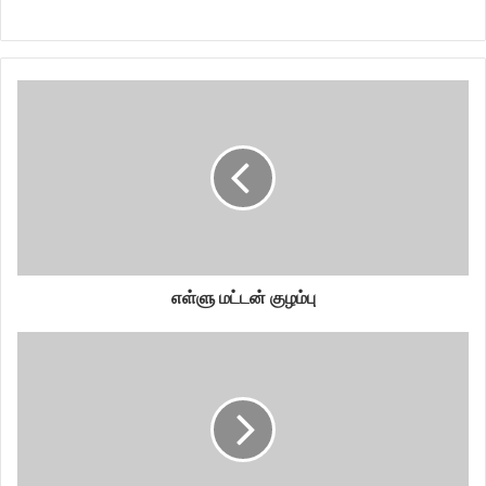
எள்ளு மட்டன் குழம்பு