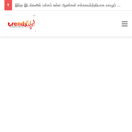
இந்த இடங்களில் மச்சம் உள்ள ஆண்கள் சக்கரவர்த்தியாக வாழும் அதிர்ஷ்டம் உள்ளவர்களாம் – உங்களுக்கு இருக்கா?
M