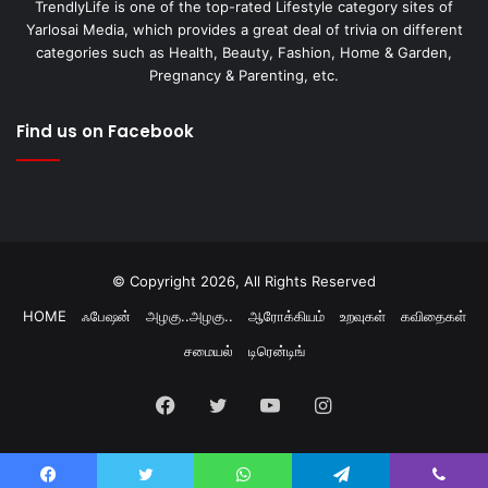
TrendlyLife is one of the top-rated Lifestyle category sites of
Yarlosai Media, which provides a great deal of trivia on different
categories such as Health, Beauty, Fashion, Home & Garden,
Pregnancy & Parenting, etc.
Find us on Facebook
© Copyright 2026, All Rights Reserved
HOME
ஃபேஷன்
அழகு..அழகு..
ஆரோக்கியம்
உறவுகள்
கவிதைகள்
சமையல்
டிரென்டிங்
Facebook
Twitter
YouTube
Instagram