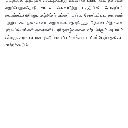
முறையாக புஷ்அப்ஸ் செய்யும்போது உங்களின் மார்பு, கை தசைகள்
வலுப்பெறுவதோடு உங்கள் அடிவயிற்று பகுதியின் கொழுப்பும்
கரைக்கப்படுகிறது. புஷ்அப்ஸ் உங்கள் மார்பு, தோள்பட்டை தசைகள்
மற்றும் கை தசைகளை வலுவாக்க உதவுகிறது. ஆனால் அதிகளவு
புஷ்அப்ஸ் உங்கள் தசைகளில் ஏற்றதாழ்வுகளை ஏற்படுத்தும் அபாயம்
உள்ளது. கடுமையான புஷ்அப்ஸ் பயிற்சி உங்கள் உடலின் மேற்பகுதியை
மாற்றக்கூடும்.