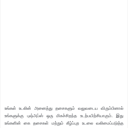
உங்கள் உடலின் அனைத்து தசைகளும் வலுவடைய விரும்பினால்
உங்களுக்கு புஷ்அப்ஸ் ஒரு மிகச்சிறந்த உடற்பயிற்சியாகும். இது
உங்களின் கை தசைகள் மற்றும் கீழ்ப்புற உடலை வலிமைப்படுத்த