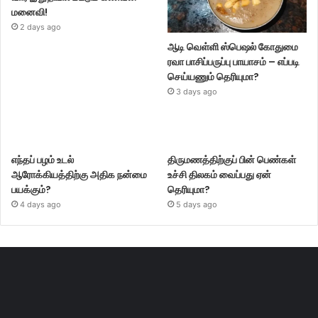
மனைவி!
2 days ago
ஆடி வெள்ளி ஸ்பெஷல் கோதுமை
ரவா பாசிப்பருப்பு பாயாசம் – எப்படி
செய்யணும் தெரியுமா?
3 days ago
எந்தப் பழம் உடல்
திருமணத்திற்குப் பின் பெண்கள்
ஆரோக்கியத்திற்கு அதிக நன்மை
உச்சி திலகம் வைப்பது ஏன்
பயக்கும்?
தெரியுமா?
4 days ago
5 days ago