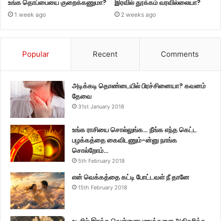
உங்க தொப்பையை குறைக்கணுமா?
இரவில் தூக்கம் வரவில்லையா?
1 week ago
2 weeks ago
Popular
Recent
Comments
அடிக்கடி தொண்டையில் பிரச்சினையா? கவனம்
தேவை
31st January 2018
உங்க ராசியை சொல்லுங்க… நீங்க எந்த கெட்ட
பழக்கத்தை கைவிடணும்-ன்னு நாங்க
சொல்றோம்…
5th February 2018
என் வெக்கத்தை கட்டி போட்டவள் நீ தானே
15th February 2018
உடலில் இரத்த வெள்ளையணுக்களை அதிகரிக்க