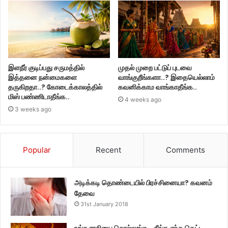
இளநீர் குடிப்பது சருமத்தில்
முதல் முறை பட்டுப் புடவை
இத்தனை நன்மைகளை
வாங்குறீங்களா..? இதையெல்லாம்
தருகிறதா..? கோடைக்காலத்தில்
கவனிக்காம வாங்காதீங்க..
மிஸ் பண்ணிடாதீங்க..
4 weeks ago
3 weeks ago
Popular
Recent
Comments
அடிக்கடி தொண்டையில் பிரச்சினையா? கவனம்
தேவை
31st January 2018
உங்க ராசியை சொல்லுங்க… நீங்க எந்த கெட்ட