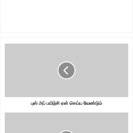
புஸ் அப் பயிற்சி ஏன் செய்ய வேண்டும்