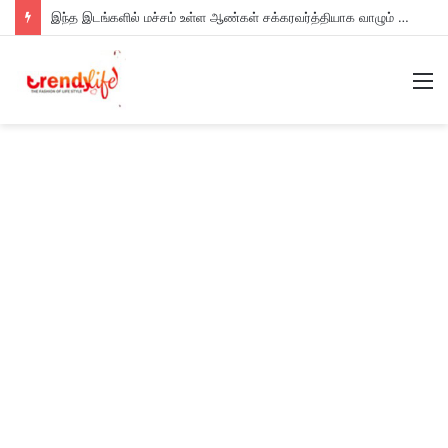
இந்த இடங்களில் மச்சம் உள்ள ஆண்கள் சக்கரவர்த்தியாக வாழும் அதிர்ஷ்டம் உள்ளவர்களாம் – உங்களுக்கு இருக்கா?
M