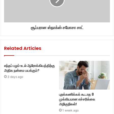
சூப்பரான ஸ்நாக்ஸ் சமோசா சாட்
Related Articles
எந்தப் பழம் உடல் ஆரோக்கியத்திற்கு
அதிக நன்மை பயக்கும்?
3 days ago
புறக்கணிக்கக் கூடாத 8
முக்கியமான எச்சரிக்கை
அறிகுறிகள்!
1 week ago