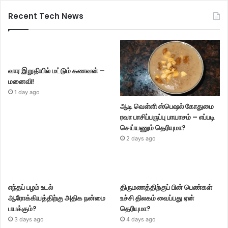
Recent Tech News
வார இறுதியில் மட்டும் கணவன் –
மனைவி!
1 day ago
ஆடி வெள்ளி ஸ்பெஷல் கோதுமை
ரவா பாசிப்பருப்பு பாயாசம் – எப்படி
செய்யணும் தெரியுமா?
2 days ago
எந்தப் பழம் உடல்
திருமணத்திற்குப் பின் பெண்கள்
ஆரோக்கியத்திற்கு அதிக நன்மை
உச்சி திலகம் வைப்பது ஏன்
பயக்கும்?
தெரியுமா?
3 days ago
4 days ago