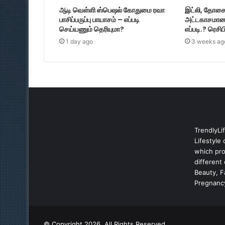
ஆடி வெள்ளி ஸ்பெஷல் கோதுமை ரவா
இட்லி, தோசை, 
பாசிப்பருப்பு பாயாசம் – எப்படி
அட்டகாசமான
செய்யணும் தெரியுமா?
எப்படி.? ரெசி
1 day ago
3 weeks ag
TrendlyLi
Lifestyle 
which prov
different
Beauty, 
Pregnancy
© Copyright 2026, All Rights Reserved