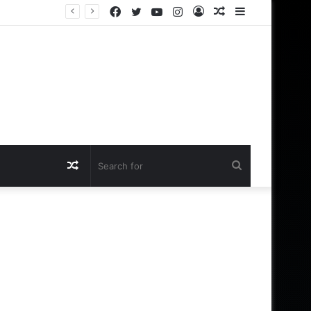
Facebook
Twitter
YouTube
Instagram
Log
Random
Sidebar
In
Article
Random
Search
Article
for