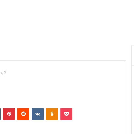
படி?
n
Tumblr
Pinterest
Reddit
VKontakte
Odnoklassniki
Pocket