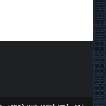
ு..
ஆரோக்கியம்
உறவுகள்
கவிதைகள்
சமையல்
டிரென்டிங்