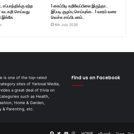
சப்பாத்திக்கு ஏற்ற
1 கைப்பிடி கறிவேப்பிலை இருந்தா..
 வடகறி செய்வது
இப்படி குழம்பு செய்யுங்க.. 1 வாரம் வரை
பி இங்கே
வெச்சு சாப்பிடலாம்..
o
6th July 2026
Find us on Facebook
fe is one of the top-rated
category sites of Yarlosai Media,
ides a great deal of trivia on
 categories such as Health,
Fashion, Home & Garden,
 & Parenting, etc.
Facebook
Twitter
YouTube
Instagram
HOME
ஃபேஷன்
அழகு..அழக