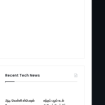
Recent Tech News
ஆடி வெள்ளி ஸ்பெஷல்
எந்தப் பழம் உடல்