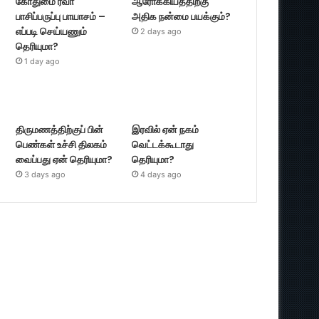
கோதுமை ரவா
ஆரோக்கியத்திற்கு
பாசிப்பருப்பு பாயாசம் –
அதிக நன்மை பயக்கும்?
எப்படி செய்யணும்
2 days ago
தெரியுமா?
1 day ago
திருமணத்திற்குப் பின்
இரவில் ஏன் நகம்
பெண்கள் உச்சி திலகம்
வெட்டக்கூடாது
வைப்பது ஏன் தெரியுமா?
தெரியுமா?
3 days ago
4 days ago