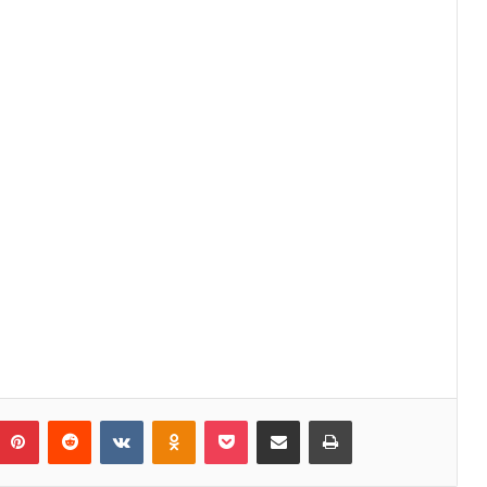
umblr
Pinterest
Reddit
VKontakte
Odnoklassniki
Pocket
Share via Email
Print