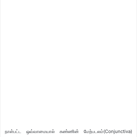
நாள்பட்ட ஒவ்வாமையால் கண்ணின் மேற்படலம்(Conjunctiva)