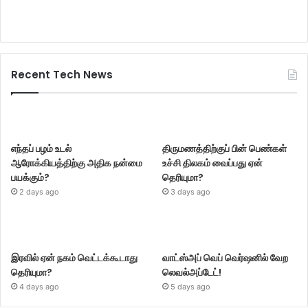
Recent Tech News
எந்தப் பழம் உடல்
திருமணத்திற்குப் பின் பெண்கள்
ஆரோக்கியத்திற்கு அதிக நன்மை
உச்சி திலகம் வைப்பது ஏன்
பயக்கும்?
தெரியுமா?
2 days ago
3 days ago
இரவில் ஏன் நகம் வெட்டக்கூடாது
வாட்ஸ்அப் வெப் வெர்ஷனில் வேற
தெரியுமா?
லெவல்அப்டேட்!
4 days ago
5 days ago