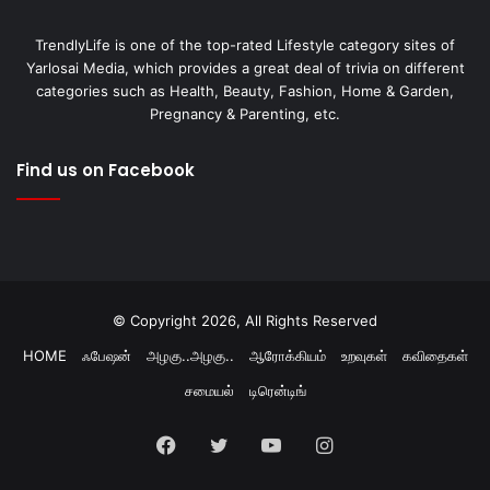
TrendlyLife is one of the top-rated Lifestyle category sites of
Yarlosai Media, which provides a great deal of trivia on different
categories such as Health, Beauty, Fashion, Home & Garden,
Pregnancy & Parenting, etc.
Find us on Facebook
© Copyright 2026, All Rights Reserved
HOME
ஃபேஷன்
அழகு..அழகு..
ஆரோக்கியம்
உறவுகள்
கவிதைகள்
சமையல்
டிரென்டிங்
Facebook
Twitter
YouTube
Instagram