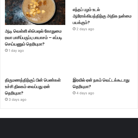
எந்தப் பழம் உடல்
ஆரோக்கியத்திற்கு அதிக நன்மை
பயக்கும்?
2 days ago
ஆடி வெள்ளி ஸ்பெஷல் கோதுமை
ரவா பாசிப்பருப்பு பாயாசம் – எப்படி
செய்யணும் தெரியுமா?
1 day ago
திருமணத்திற்குப் பின் பெண்கள்
இரவில் ஏன் நகம் வெட்டக்கூடாது
உச்சி திலகம் வைப்பது ஏன்
தெரியுமா?
தெரியுமா?
4 days ago
3 days ago