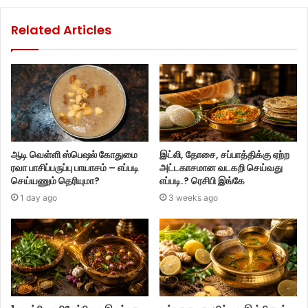
Related Articles
ஆடி வெள்ளி ஸ்பெஷல் கோதுமை
இட்லி, தோசை, சப்பாத்திக்கு ஏற்ற
ரவா பாசிப்பருப்பு பாயாசம் – எப்படி
அட்டகாசமான வடகறி செய்வது
செய்யணும் தெரியுமா?
எப்படி.? ரெசிபி இங்கே
1 day ago
3 weeks ago