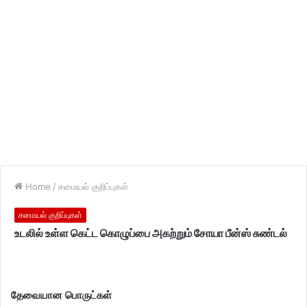
Home
/
சமையல் குறிப்புகள்
சமையல் குறிப்புகள்
உடலில் உள்ள கெட்ட கொழுப்பை அகற்றும் சோயா பீன்ஸ் சுண்டல்
தேவையான பொருட்கள்