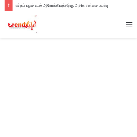
எந்தப் பழம் உடல் ஆரோக்கியத்திற்கு அதிக நன்மை பயக்கும்?
M