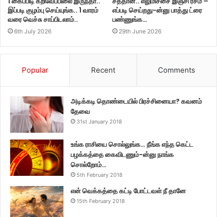
1 கைப்பிடி கறிவேப்பிலை இருந்தா..
சத்தான.. எலுமிச்சை இஞ்சி ரசம் –
இப்படி குழம்பு செய்யுங்க.. 1 வாரம்
எப்படி செய்றது-ன்னு பாத்து ட்ரை
வரை வெச்சு சாப்பிடலாம்..
பண்ணுங்க…
6th July 2026
29th June 2026
Popular
Recent
Comments
அடிக்கடி தொண்டையில் பிரச்சினையா? கவனம்
தேவை
31st January 2018
உங்க ராசியை சொல்லுங்க… நீங்க எந்த கெட்ட
பழக்கத்தை கைவிடணும்-ன்னு நாங்க
சொல்றோம்…
5th February 2018
என் வெக்கத்தை கட்டி போட்டவள் நீ தானே
15th February 2018