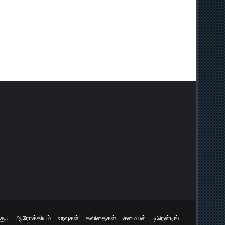
ு..
ஆரோக்கியம்
உறவுகள்
கவிதைகள்
சமையல்
டிரென்டிங்