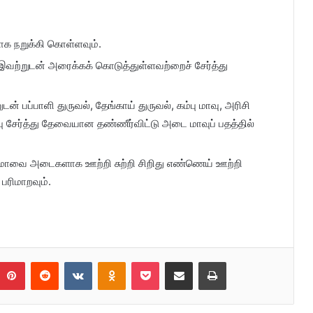
க நறுக்கி கொள்ளவும்.
 இவற்றுடன் அரைக்கக் கொடுத்துள்ளவற்றைச் சேர்த்து
் பப்பாளி துருவல், தேங்காய் துருவல், கம்பு மாவு, அரிசி
்பு சேர்த்து தேவையான தண்ணீர்விட்டு அடை மாவுப் பதத்தில்
 மாவை அடைகளாக ஊற்றி சுற்றி சிறிது எண்ணெய் ஊற்றி
 பரிமாறவும்.
umblr
Pinterest
Reddit
VKontakte
Odnoklassniki
Pocket
Share via Email
Print