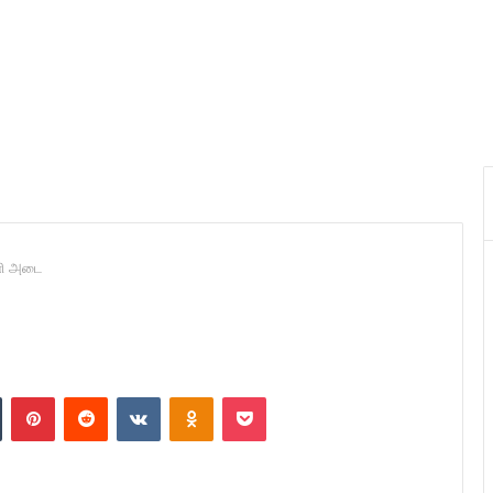
ாளி அடை
n
Tumblr
Pinterest
Reddit
VKontakte
Odnoklassniki
Pocket