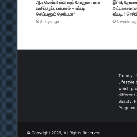
ஆடி வெள்ளி ஸ்பெஷல் கோதுமை ரவா
இட்லி, தோசை, 
பாசிப்பருப்பு பாயாசம் – எப்படி
அட்டகாசமான
செய்யணும் தெரியுமா?
எப்படி.? ரெசி
3 days ago
3 weeks ag
TrendlyLi
Lifestyle 
which prov
different
Beauty, 
Pregnancy
© Copyright 2026, All Rights Reserved