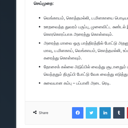
செய்முறை:
வெங்காயம், கொத்தமல்லி, ப.மிளகாயை பொடியா
ஊறவைத்த துவரம் பருப்பு, முளைவிட்ட சுண்டல்
கொரகொரப்பாக அரைத்து கொள்ளவும்.
அரைத்த மாவை ஒரு பாத்திரத்தில் போட்டு அதனுடன
மாவு, ப.மிளகாய், வெங்காயம், கொத்தமல்லி, உப
கரைத்து கொள்ளவும்.
தோசைக் கல்லை அடுப்பில் வைத்து சூடானதும்
வெந்ததும் திருப்பி போட்டு வேக வைத்து எடுத்து
சுவையான கம்பு – பப்பாளி அடை ரெடி.
Facebook
Twitter
LinkedIn
T
Share