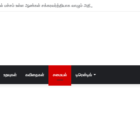
உறவுகள்
கவிதைகள்
சமையல்
டிரென்டிங்