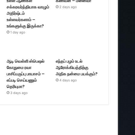
உள்ள ஆண்கள்
கணவன் – மனைவி!
சக்கரவர்த்தியாக வாழும்
2 days ago
அதிர்ஷ்டம்
உள்ளவர்களாம் –
உங்களுக்கு இருக்கா?
1 day ago
ஆடி வெள்ளி ஸ்பெஷல்
எந்தப் பழம் உடல்
கோதுமை ரவா
ஆரோக்கியத்திற்கு
பாசிப்பருப்பு பாயாசம் –
அதிக நன்மை பயக்கும்?
எப்படி செய்யணும்
4 days ago
தெரியுமா?
3 days ago