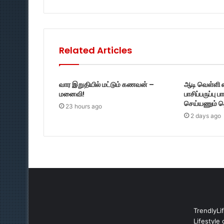
Related Articles
வார இறுதியில் மட்டும் கணவன் –
ஆடி வெள்ளி 
மனைவி!
பாசிப்பருப்பு ப
செய்யணும் த
23 hours ago
2 days ago
TrendlyLi
Lifestyle 