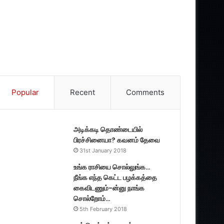
Popular
Recent
Comments
அடிக்கடி தொண்டையில்
பிரச்சினையா? கவனம் தேவை
31st January 2018
உங்க ராசியை சொல்லுங்க…
நீங்க எந்த கெட்ட பழக்கத்தை
கைவிடணும்-ன்னு நாங்க
சொல்றோம்…
5th February 2018