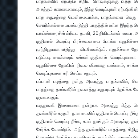
பாதங்களில் ஏற்படும் சிறிய பிளவுகளுக்கு பித்த 
அசுத்தம் காரணமாகவும், இந்த வெடிப்புகள் ஏற்படுகின
பாத சருமத்தை மென்மையாக்க, பாதங்களை வெது வெ
சொரிக்கல்லை பயன்படுத்தி பாதத்தில் உள்ள இறந்த 
மாய்ஸ்சுரைசிங் க்ரீமை தடவி, 20 நிமிடங்கள் வரை,
குதிகால் வெடிப்பு பிரச்சனையை போக்க எலுமிச்ச
முற்றிலுமாக எடுத்து விடவேண்டும். எலுமிச்சை 
படும்படி வைக்கவும். உங்கள் குதிகால் வெடிப்புகளை
எலுமிச்சை தோலின் நிலை விலகாத வன்ணம், சாக்ஸை 
வெடிப்புகளை சரி செய்ய உதவும்.
பப்பாளி பழத்தை நன்கு அரைத்து பாதங்களில், வெட
பாதத்தை தண்ணீரில் நனைத்து மறுபடியும் தேய்க்க வேண
குணமாகும்.
மருதாணி இலைகளை நன்றாக அரைத்து பித்த வெடிப்
தண்ணீரில் கழுவி நாளடைவில் குதிகால் வெடிப்பு நீங்க
குதிகால் வெடிப்பு நீங்க, கால் தாங்கும் அளவுக்கு த
சேர்க்க வேண்டும். அந்த தண்ணீரில் பாதத்தை சிறி
கொண்டு தேய்த்து கழுவினால் பாதத்தில் காணப்படும் 