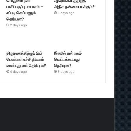
கோதுமை ரவா
ஆரோக்கியத்திற்கு
பாசிப்பருப்பு பாயாசம் –
அதிக நன்மை பயக்கும்?
எப்படி செய்யணும்
3 days ago
தெரியுமா?
2 days ago
திருமணத்திற்குப் பின்
இரவில் ஏன் நகம்
பெண்கள் உச்சி திலகம்
வெட்டக்கூடாது
வைப்பது ஏன் தெரியுமா?
தெரியுமா?
4 days ago
5 days ago