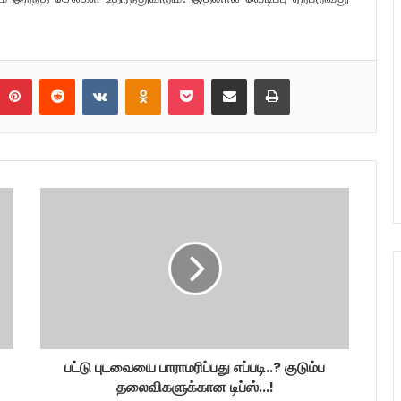
umblr
Pinterest
Reddit
VKontakte
Odnoklassniki
Pocket
Share via Email
Print
பட்டு புடவையை பாராமரிப்பது எப்படி..? குடும்ப
தலைவிகளுக்கான டிப்ஸ்...!