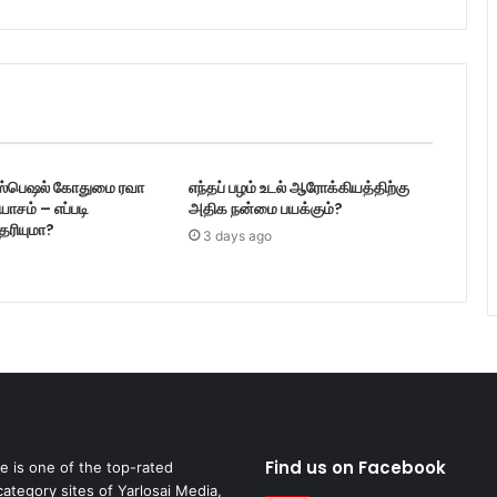
ஸ்பெஷல் கோதுமை ரவா
எந்தப் பழம் உடல் ஆரோக்கியத்திற்கு
ாயாசம் – எப்படி
அதிக நன்மை பயக்கும்?
ெரியுமா?
3 days ago
Find us on Facebook
fe is one of the top-rated
category sites of Yarlosai Media,