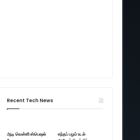
Recent Tech News
ஆடி வெள்ளி ஸ்பெஷல்
எந்தப் பழம் உடல்