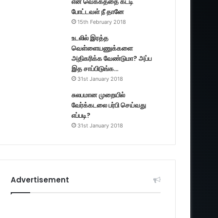
என் வெக்கத்தை கட்டி
போட்டவள் நீ தானே
15th February 2018
உடலில் இரத்த
வெள்ளையணுக்களை
அதிகரிக்க வேண்டுமா? அப்ப
இத சாப்பிடுங்க…
31st January 2018
சுலபமான முறையில்
வேர்க்கடலை பர்பி செய்வது
எப்படி?
31st January 2018
Advertisement