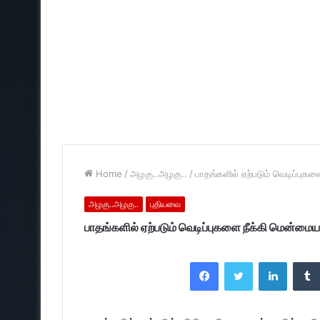
Home
/
அழகு..அழகு..
/
பாதங்களில் ஏற்படும் வெடிப்புக
அழகு..அழகு..
புதியவை
பாதங்களில் ஏற்படும் வெடிப்புகளை நீக்கி மென்மைய
Facebook
Twitter
LinkedI