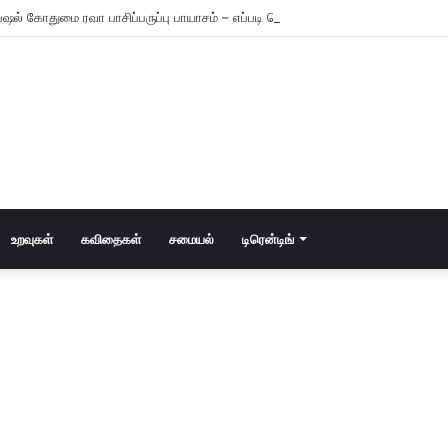
ஷல் கோதுமை ரவா பாசிப்பருப்பு பாயாசம் – எப்படி செய்யணும் தெரியுமா?
உறவுகள்
கவிதைகள்
சமையல்
டிரென்டிங்