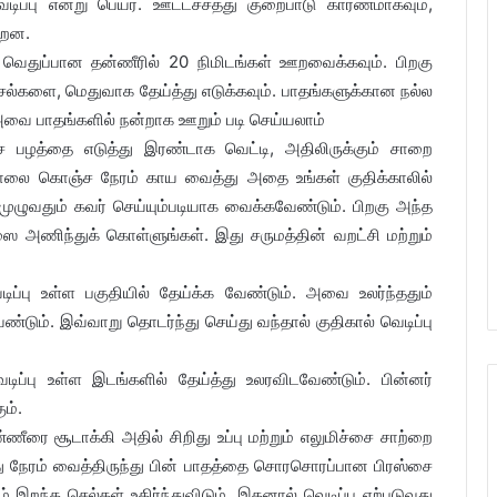
வெடிப்பு என்று பெயர். ஊட்டச்சத்து குறைபாடு காரணமாகவும்,
்றன.
துப்பான தன்ணீரில் 20 நிமிடங்கள் ஊறவைக்கவும். பிறகு
செல்களை, மெதுவாக தேய்த்து எடுக்கவும். பாதங்களுக்கான நல்ல
 அவை பாதங்களில் நன்றாக ஊறும் படி செய்யலாம்
ை பழத்தை எடுத்து இரண்டாக வெட்டி, அதிலிருக்கும் சாறை
தோலை கொஞ்ச நேரம் காய வைத்து அதை உங்கள் குதிக்காலில்
 முழுவதும் கவர் செய்யும்படியாக வைக்கவேண்டும். பிறகு அந்த
அணிந்துக் கொள்ளுங்கள். இது சருமத்தின் வறட்சி மற்றும்
ிப்பு உள்ள பகுதியில் தேய்க்க வேண்டும். அவை உலர்ந்ததும்
்டும். இவ்வாறு தொடர்ந்து செய்து வந்தால் குதிகால் வெடிப்பு
பு உள்ள இடங்களில் தேய்த்து உலரவிடவேண்டும். பின்னர்
ும்.
ண்ணீரை சூடாக்கி அதில் சிறிது உப்பு மற்றும் எலுமிச்சை சாற்றை
து நேரம் வைத்திருந்து பின் பாதத்தை சொரசொரப்பான பிரஸ்சை
இறந்த செல்கள் உதிர்ந்துவிடும். இதனால் வெடிப்பு ஏற்படுவது