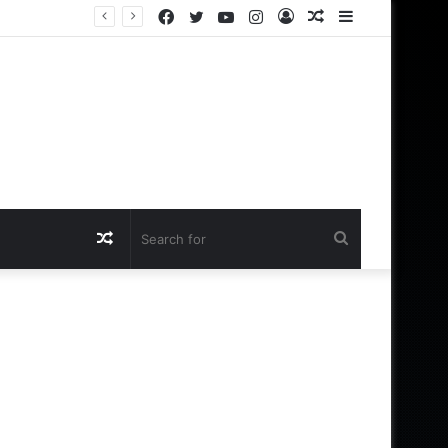
Facebook
Twitter
YouTube
Instagram
Log
Random
Sidebar
In
Article
Random
Search
Article
for