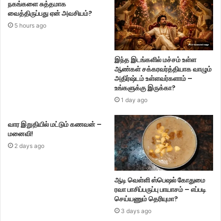
நகங்களை சுத்தமாக
வைத்திருப்பது ஏன் அவசியம்?
5 hours ago
இந்த இடங்களில் மச்சம் உள்ள
ஆண்கள் சக்கரவர்த்தியாக வாழும்
அதிர்ஷ்டம் உள்ளவர்களாம் –
உங்களுக்கு இருக்கா?
1 day ago
வார இறுதியில் மட்டும் கணவன் –
மனைவி!
2 days ago
ஆடி வெள்ளி ஸ்பெஷல் கோதுமை
ரவா பாசிப்பருப்பு பாயாசம் – எப்படி
செய்யணும் தெரியுமா?
3 days ago