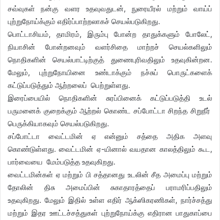
சவ்வுகள் நன்கு வளர உதவுவதுடன், நுரையீரல் மற்றும் வாய்ப்
புற்றுநோய்க்கும் எதிர்ப்பாற்றலாகச் செயல்படுகிறது.
பொட்டாசியம், தாமிரம், இரும்பு போன்ற தாதுக்களும் போலேட்,
நியாசின் போன்றனவும் வளர்சிதை மாற்றச் செயல்களிலும்
நொதிகளின் செயல்பாட்டிற்குத் துணைபுரிவதிலும் உதவுகின்றன.
மேலும், புற்றுநோயினை உண்டாக்கும் நச்சுப் பொருட்களைக்
கட்டுப்படுத்தும் ஆற்றலைப் பெற்றுள்ளது.
இரைப்பையில் நொதிகளின் சுரப்பினைக் கட்டுப்படுத்தி உடல்
பருமனைக் குறைக்கும் ஆற்றல் கொண்ட சப்போட்டா சிறந்த சிறுநீர்
பெருக்கியாகவும் செயல்படுகிறது.
சப்போட்டா வைட்டமின் ஏ என்னும் சத்தை அதிக அளவு
கொண்டுள்ளது. வைட்டமின் ஏ-யினால் வயதான காலத்திலும் கூட,
பார்வையை மேம்படுத்த உதவுகிறது.
வைட்டமின்கள் ஏ மற்றும் பி சத்தானது உடலின் சீத அமைப்பு மற்றும்
தோலின் திசு அமைப்பின் சுகாதாரத்தைப் பராமரிப்பதிலும்
உதவுகிறது. மேலும் இதில் உள்ள எதிர் ஆக்ஸிகரணிகள், நார்ச்சத்து
மற்றும் இதர ஊட்டச்சத்துகள் புற்றுநோய்க்கு எதிரான பாதுகாப்பை