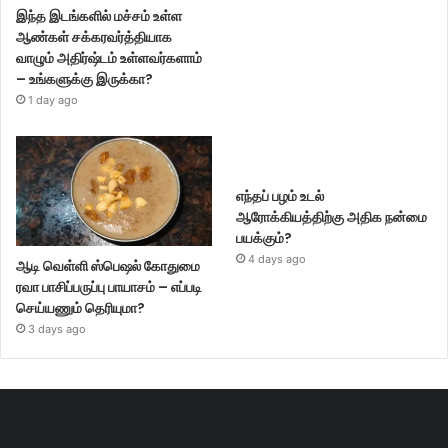
இந்த இடங்களில் மச்சம் உள்ள
ஆண்கள் சக்கரவர்த்தியாக
வாழும் அதிர்ஷ்டம் உள்ளவர்களாம்
– உங்களுக்கு இருக்கா?
1 day ago
எந்தப் பழம் உடல்
ஆரோக்கியத்திற்கு அதிக நன்மை
பயக்கும்?
4 days ago
ஆடி வெள்ளி ஸ்பெஷல் கோதுமை
ரவா பாசிப்பருப்பு பாயாசம் – எப்படி
செய்யணும் தெரியுமா?
3 days ago