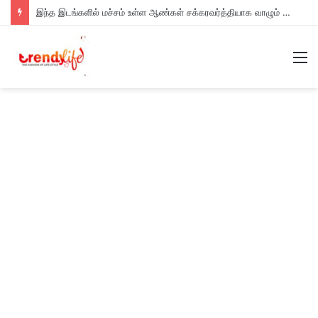
இந்த இடங்களில் மச்சம் உள்ள ஆண்கள் சக்கரவர்த்தியாக வாழும் அதிர்ஷ்டம் உள்ளவர்களாம் – உங்களுக்கு இருக்கா?
M