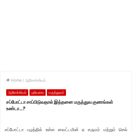
Home
/
ஆரோக்கியம்
ஆரோக்கியம்
புதியவை
மருத்துவம்
சப்போட்டா சாப்பிடுவதால் இத்தனை மருத்துவ குணங்கள்
உண்டா…?
சப்போட்டா பழத்தில் உள்ள வைட்டமின் ஏ சருமம் மற்றும் செல்