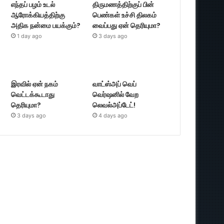
எந்தப் பழம் உடல்
திருமணத்திற்குப் பின்
ஆரோக்கியத்திற்கு
பெண்கள் உச்சி திலகம்
அதிக நன்மை பயக்கும்?
வைப்பது ஏன் தெரியுமா?
1 day ago
3 days ago
இரவில் ஏன் நகம்
வாட்ஸ்அப் வெப்
வெட்டக்கூடாது
வெர்ஷனில் வேற
தெரியுமா?
லெவல்அப்டேட்!
3 days ago
4 days ago