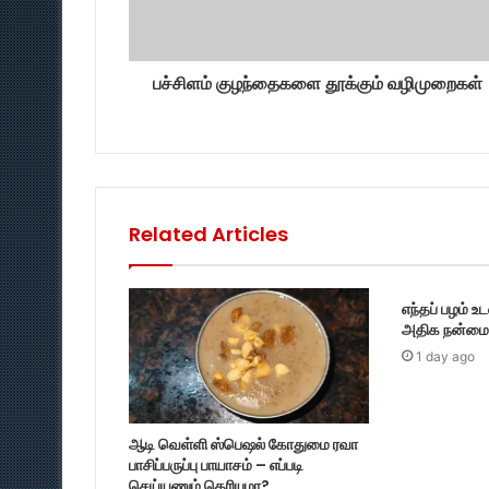
பச்சிளம் குழந்தைகளை தூக்கும் வழிமுறைகள்
Related Articles
எந்தப் பழம் உ
அதிக நன்மை 
1 day ago
ஆடி வெள்ளி ஸ்பெஷல் கோதுமை ரவா
பாசிப்பருப்பு பாயாசம் – எப்படி
செய்யணும் தெரியுமா?