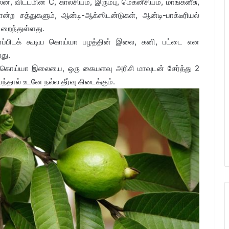
 விட்டமின் C, கால்சியம், இரும்பு, மெக்னீசியம், மாங்கனீசு,
ன்ற சத்துகளும், ஆன்டி-ஆக்ஸிடன்டுகள், ஆன்டி-பாக்டீரியல்
ிறைந்துள்ளது.
சாப்பிடக் கூடிய கொய்யா பழத்தின் இலை, கனி, பட்டை என
து.
ம் கொய்யா இலையை, ஒரு கையளவு அரிசி மாவுடன் சேர்த்து 2
ந்தால் உடனே நல்ல தீர்வு கிடைக்கும்.