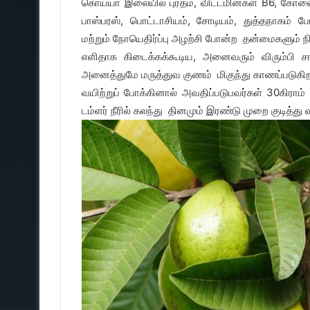
கொய்யா இலையில் புரதம், விட்டமின்கள் B6, கோலைன்,
பாஸ்பரஸ், பொட்டாசியம், சோடியம், துத்தநாகம் போ
மற்றும் நோயெதிர்ப்பு அழற்சி போன்ற தன்மைகளும் ந
எளிதாக கிடைக்கக்கூடிய, அனைவரும் விரும்பி 
அனைத்துமே மருத்துவ குணம் மிகுந்து காணப்படுகிற
வயிற்றுப் போக்கினால் அவதிப்படுபவர்கள் 30கிரா
டம்ளர் நீரில் கலந்து தினமும் இரண்டு முறை குடித்து வ