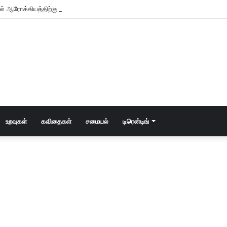
உடல் ஆரோக்கியத்திற்கு அதிக நன்மை பயக்கும்?
உறவுகள்
கவிதைகள்
சமையல்
டிரென்டிங்