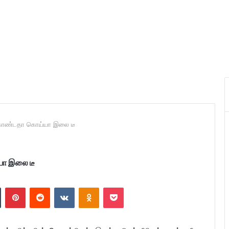
ொண்டதா கொய்யா இலை டீ
ா இலை டீ
n
Tumblr
Pinterest
Reddit
VKontakte
Odnoklassniki
Pocket