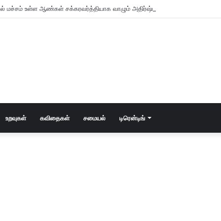
உறவுகள்
கவிதைகள்
சமையல்
டிரென்டிங்