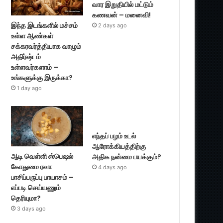
வார இறுதியில் மட்டும்
கணவன் – மனைவி!
இந்த இடங்களில் மச்சம்
2 days ago
உள்ள ஆண்கள்
சக்கரவர்த்தியாக வாழும்
அதிர்ஷ்டம்
உள்ளவர்களாம் –
உங்களுக்கு இருக்கா?
1 day ago
எந்தப் பழம் உடல்
ஆரோக்கியத்திற்கு
ஆடி வெள்ளி ஸ்பெஷல்
அதிக நன்மை பயக்கும்?
கோதுமை ரவா
4 days ago
பாசிப்பருப்பு பாயாசம் –
எப்படி செய்யணும்
தெரியுமா?
3 days ago