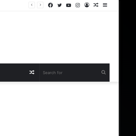
Facebook
Twitter
YouTube
Instagram
Log
Random
Sidebar
இந்த இடங்களில் மச்சம் உள்ள ஆண்கள் சக்கரவர்த்தியாக வாழும் அதிர்ஷ்டம் உள்ளவர்களாம் – உங்களுக்கு இருக்கா?
In
Article
Random
Search
Article
for