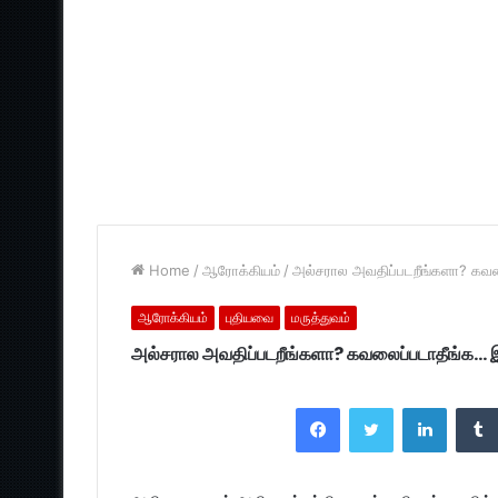
Home
/
ஆரோக்கியம்
/
அல்சரால அவதிப்படறீங்களா? கவலைப
ஆரோக்கியம்
புதியவை
மருத்துவம்
அல்சரால அவதிப்படறீங்களா? கவலைப்படாதீங்க… இத 
Facebook
Twitter
LinkedI