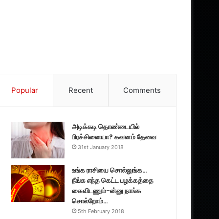
Popular
Recent
Comments
அடிக்கடி தொண்டையில்
பிரச்சினையா? கவனம் தேவை
31st January 2018
உங்க ராசியை சொல்லுங்க…
நீங்க எந்த கெட்ட பழக்கத்தை
கைவிடணும்-ன்னு நாங்க
சொல்றோம்…
5th February 2018