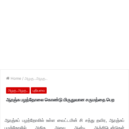
Home
/
அழகு..அழகு..
அழகு..அழகு..
புதியவை
ஆரஞ்சு பழத்தோலை கொண்டு மிருதுவான சருமத்தை பெற
ஆரஞ்சுப் பழத்தோலில் உள்ள வைட்டமின் சி சத்து தவிர, ஆரஞ்சுப்
பழத்தோலில் அதிக அளவு ஆன்டி ஆக்சிடென்டுகள்