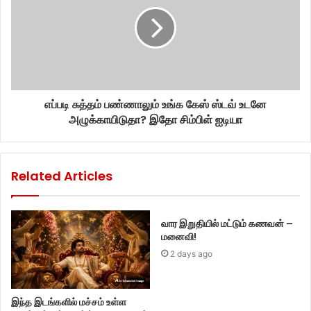
எப்படி சுத்தம் பண்ணாலும் உங்க கேஸ் ஸ்டவ் உடனே
அழுக்காயிடுதா? இதோ சிம்பிள் ஐடியா
Related Articles
வார இறுதியில் மட்டும் கணவன் –
மனைவி!
2 days ago
இந்த இடங்களில் மச்சம் உள்ள