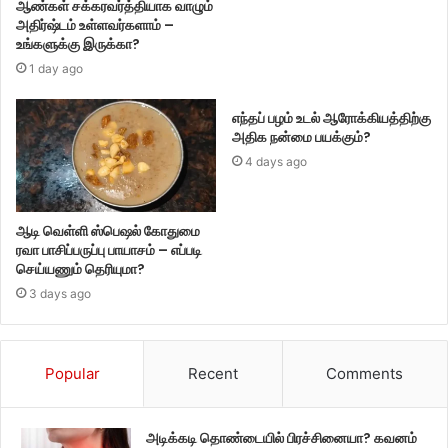
ஆண்கள் சக்கரவர்த்தியாக வாழும்
அதிர்ஷ்டம் உள்ளவர்களாம் –
உங்களுக்கு இருக்கா?
1 day ago
எந்தப் பழம் உடல் ஆரோக்கியத்திற்கு
அதிக நன்மை பயக்கும்?
4 days ago
ஆடி வெள்ளி ஸ்பெஷல் கோதுமை
ரவா பாசிப்பருப்பு பாயாசம் – எப்படி
செய்யணும் தெரியுமா?
3 days ago
Popular
Recent
Comments
அடிக்கடி தொண்டையில் பிரச்சினையா? கவனம்