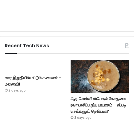
Recent Tech News
வார இறுதியில் மட்டும் கணவன் –
மனைவி!
2 days ago
ஆடி வெள்ளி ஸ்பெஷல் கோதுமை
ரவா பாசிப்பருப்பு பாயாசம் – எப்படி
செய்யணும் தெரியுமா?
3 days ago