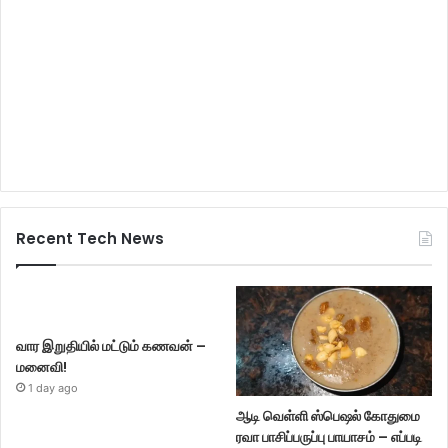
Recent Tech News
வார இறுதியில் மட்டும் கணவன் –
மனைவி!
1 day ago
ஆடி வெள்ளி ஸ்பெஷல் கோதுமை
ரவா பாசிப்பருப்பு பாயாசம் – எப்படி