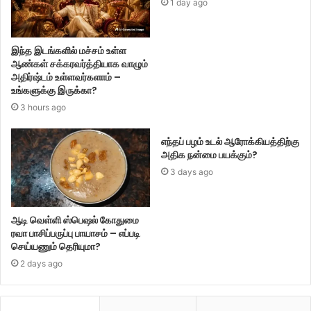
1 day ago
இந்த இடங்களில் மச்சம் உள்ள
ஆண்கள் சக்கரவர்த்தியாக வாழும்
அதிர்ஷ்டம் உள்ளவர்களாம் –
உங்களுக்கு இருக்கா?
3 hours ago
எந்தப் பழம் உடல் ஆரோக்கியத்திற்கு
அதிக நன்மை பயக்கும்?
3 days ago
ஆடி வெள்ளி ஸ்பெஷல் கோதுமை
ரவா பாசிப்பருப்பு பாயாசம் – எப்படி
செய்யணும் தெரியுமா?
2 days ago