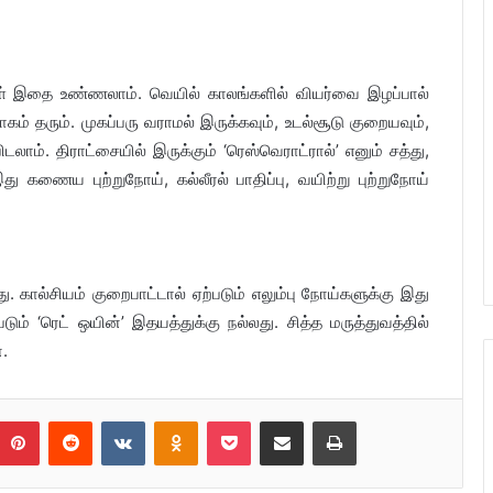
ள் இதை உண்ணலாம். வெயில் காலங்களில் வியர்வை இழப்பால்
ாகம் தரும். முகப்பரு வராமல் இருக்கவும், உடல்சூடு குறையவும்,
ாம். திராட்சையில் இருக்கும் ‘ரெஸ்வெராட்ரால்’ எனும் சத்து,
ு கணைய புற்றுநோய், கல்லீரல் பாதிப்பு, வயிற்று புற்றுநோய்
. கால்சியம் குறைபாட்டால் ஏற்படும் எலும்பு நோய்களுக்கு இது
டும் ‘ரெட் ஒயின்’ இதயத்துக்கு நல்லது. சித்த மருத்துவத்தில்
ன.
umblr
Pinterest
Reddit
VKontakte
Odnoklassniki
Pocket
Share via Email
Print