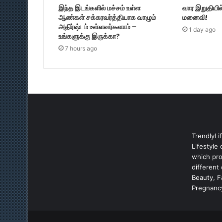
இந்த இடங்களில் மச்சம் உள்ள
வார இறுதியில
ஆண்கள் சக்கரவர்த்தியாக வாழும்
மனைவி!
அதிர்ஷ்டம் உள்ளவர்களாம் –
1 day ago
உங்களுக்கு இருக்கா?
7 hours ago
TrendlyLi
Lifestyle 
which prov
different
Beauty, 
Pregnancy