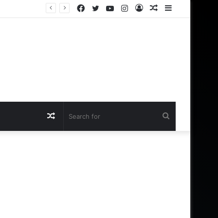
Facebook
Twitter
YouTube
Instagram
Log
Random
Sidebar
In
Article
Random
Search
Article
for