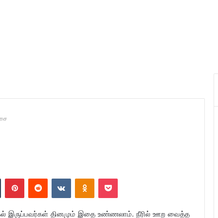
்சை
n
Tumblr
Pinterest
Reddit
VKontakte
Odnoklassniki
Pocket
க்கல் இருப்பவர்கள் தினமும் இதை உண்ணலாம். நீரில் ஊற வைத்த