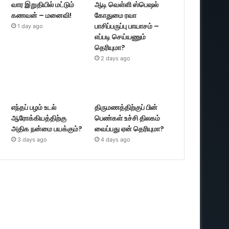
வார இறுதியில் மட்டும்
ஆடி வெள்ளி ஸ்பெஷல்
கணவன் – மனைவி!
கோதுமை ரவா
பாசிப்பருப்பு பாயாசம் –
1 day ago
எப்படி செய்யணும்
தெரியுமா?
2 days ago
எந்தப் பழம் உடல்
திருமணத்திற்குப் பின்
ஆரோக்கியத்திற்கு
பெண்கள் உச்சி திலகம்
அதிக நன்மை பயக்கும்?
வைப்பது ஏன் தெரியுமா?
3 days ago
4 days ago