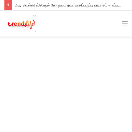
ஆடி வெள்ளி ஸ்பெஷல் கோதுமை ரவா பாசிப்பருப்பு பாயாசம் – எப்படி செய்யணும் தெரியுமா?
M