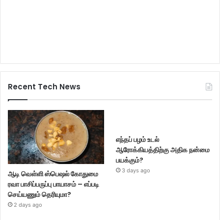
Recent Tech News
எந்தப் பழம் உடல்
ஆரோக்கியத்திற்கு அதிக நன்மை
பயக்கும்?
3 days ago
ஆடி வெள்ளி ஸ்பெஷல் கோதுமை
ரவா பாசிப்பருப்பு பாயாசம் – எப்படி
செய்யணும் தெரியுமா?
2 days ago