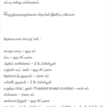
எப்படி என்று பார்க்கலாம்.
தேவையான பொருட்கள் :
மைதா மாவு – ஒரு கப்
உப்பு – ஒரு சிட்டிகை
ஆலிவ் எண்ணெய் – 2 டேபிள்ஸ்பூன்
மஞ்சள் ஃபுட் கலர் – ஒரு சிட்டிகை
தேங்காய்த் துருவல் – அரை கப்
பன்னீர் துருவல் – 2 டேபிள்ஸ்பூன்
வறுத்த பிரெட் தூள் (Toasted bread crumbs) – கால் கப்
சர்க்கரை – அரை கப்
ஏலக்காய்த்தூள் – ஒரு சிட்டிகை
உடைத்த நட்ஸ் (அக்ரூட், பாதாம் முந்திரி) – 2 டேபிள்ஸ்பூன்