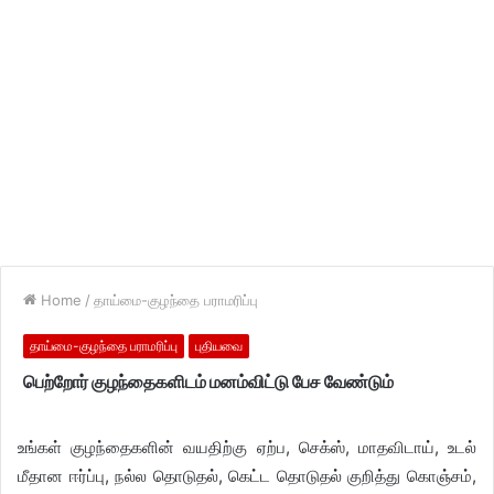
Home
/
தாய்மை-குழந்தை பராமரிப்பு
தாய்மை-குழந்தை பராமரிப்பு
புதியவை
பெற்றோர் குழந்தைகளிடம் மனம்விட்டு பேச வேண்டும்
உங்கள் குழந்தைகளின் வயதிற்கு ஏற்ப, செக்ஸ், மாதவிடாய், உடல்
மீதான ஈர்ப்பு, நல்ல தொடுதல், கெட்ட தொடுதல் குறித்து கொஞ்சம்,