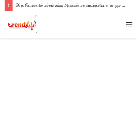
இந்த இடங்களில் மச்சம் உள்ள ஆண்கள் சக்கரவர்த்தியாக வாழும் அதிர்ஷ்டம் உள்ளவர்களாம் – உங்களுக்கு இருக்கா?
M