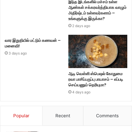
இந்த இடங்களில் மச்சம் உள்ள
ஆண்கள் சக்கரவர்த்தியாக வாழும்
அதிர்ஷ்டம் உள்ளவர்களாம் –
உங்களுக்கு இருக்கா?
2 days ago
வார இறுதியில் மட்டும் கணவன் –
மனைவி!
3 days ago
ஆடி வெள்ளி ஸ்பெஷல் கோதுமை
ரவா பாசிப்பருப்பு பாயாசம் – எப்படி
செய்யணும் தெரியுமா?
4 days ago
Popular
Recent
Comments