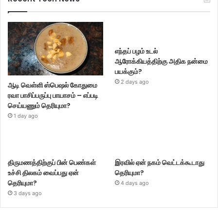
எந்தப் பழம் உடல்
ஆரோக்கியத்திற்கு அதிக நன்மை
பயக்கும்?
2 days ago
ஆடி வெள்ளி ஸ்பெஷல் கோதுமை
ரவா பாசிப்பருப்பு பாயாசம் – எப்படி
செய்யணும் தெரியுமா?
1 day ago
திருமணத்திற்குப் பின் பெண்கள்
இரவில் ஏன் நகம் வெட்டக்கூடாது
உச்சி திலகம் வைப்பது ஏன்
தெரியுமா?
தெரியுமா?
4 days ago
3 days ago