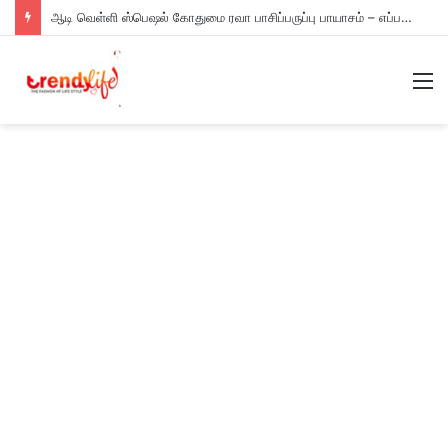
ஆடி வெள்ளி ஸ்பெஷல் கோதுமை ரவா பாசிப்பருப்பு பாயாசம் – எப்படி செய்யணும் தெரியுமா?
M