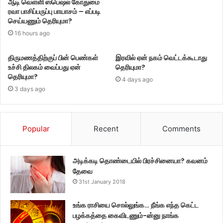
ஆடி வெள்ளி ஸ்பெஷல் கோதுமை
ரவா பாசிப்பருப்பு பாயாசம் – எப்படி
செய்யணும் தெரியுமா?
16 hours ago
திருமணத்திற்குப் பின் பெண்கள்
இரவில் ஏன் நகம் வெட்டக்கூடாது
உச்சி திலகம் வைப்பது ஏன்
தெரியுமா?
தெரியுமா?
4 days ago
3 days ago
Popular
Recent
Comments
அடிக்கடி தொண்டையில் பிரச்சினையா? கவனம்
தேவை
31st January 2018
உங்க ராசியை சொல்லுங்க… நீங்க எந்த கெட்ட
பழக்கத்தை கைவிடணும்-ன்னு நாங்க