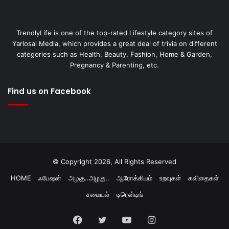
TrendlyLife is one of the top-rated Lifestyle category sites of
Yarlosai Media, which provides a great deal of trivia on different
categories such as Health, Beauty, Fashion, Home & Garden,
Pregnancy & Parenting, etc.
Find us on Facebook
© Copyright 2026, All Rights Reserved
HOME
ஃபேஷன்
அழகு..அழகு..
ஆரோக்கியம்
உறவுகள்
கவிதைகள்
சமையல்
டிரென்டிங்
Facebook
Twitter
YouTube
Instagram