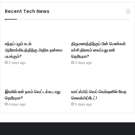
Recent Tech News
எந்தப் பழம் உடல்
திருமணத்திற்குப் பின் பெண்கள்
ஆரோக்கியத்திற்கு அதிக நன்மை
உச்சி திலகம் வைப்பது ஏன்
பயக்கும்?
தெரியுமா?
2 days ago
3 days ago
இரவில் ஏன் நகம் வெட்டக்கூடாது
வாட்ஸ்அப் வெப் வெர்ஷனில் வேற
தெரியுமா?
லெவல்அப்டேட்!
4 days ago
5 days ago