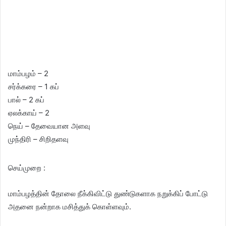
மா‌ம்பழ‌ம் – 2
சர்க்கரை – 1 கப்
பால் – 2 கப்
ஏல‌க்கா‌ய் – 2
நெய் – தேவையான அளவு
முந்திரி – சிறிதளவு
செ‌ய்முறை :
மாம்பழத்‌தி‌ன் தோலை ‌நீ‌க்‌கி‌வி‌ட்டு துண்டுகளாக‌ நறுக்கிப் போ‌‌ட்டு
அதனை நன்றாக மசித்துக் கொள்ளவும்.