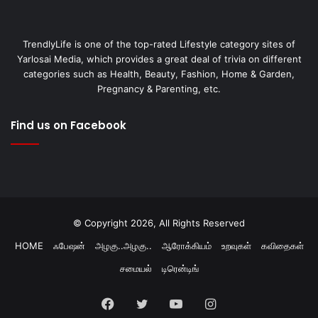
TrendlyLife is one of the top-rated Lifestyle category sites of
Yarlosai Media, which provides a great deal of trivia on different
categories such as Health, Beauty, Fashion, Home & Garden,
Pregnancy & Parenting, etc.
Find us on Facebook
© Copyright 2026, All Rights Reserved
HOME
ஃபேஷன்
அழகு..அழகு..
ஆரோக்கியம்
உறவுகள்
கவிதைகள்
சமையல்
டிரென்டிங்
Facebook
Twitter
YouTube
Instagram