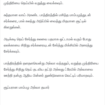
முந்திரியை நெய்யில் வறுத்து வைக்கவும்.
சு‌த்தமான வா‌ய் அக‌ண்ட பாத்திரத்தில் ம‌சி‌த்த மா‌ம்பழ‌‌த்துட‌ன்
சர்க்கரை, பால் கலந்து அடுப்பில் வைத்து மிதமான சூட்டில்
கிளறுங்கள்.
அடிக்கடி நெய் சேர்த்து கலவை பதமாக ஒட்டாமல் வரும் போது
ஏல‌க்கா‌யை ‌சி‌றிது ச‌ர்‌க்கரையுட‌ன் சே‌ர்‌த்து ‌மி‌க்‌சி‌யி‌ல் அரை‌த்து
சே‌ர்‌க்கவு‌ம்.
பா‌த்‌திர‌த்‌தி‌ல் தளதளவெ‌ன்று அ‌‌ல்வா வ‌ந்தது‌ம், ‌வறுத்த முந்திரியை
சேர்த்து சி‌றிது நெய் தடவிய த‌ட்டு அ‌ல்லது ‌‌‌ட்ரே‌யி‌ல் அ‌ல்வாவை
ஊற்றி நன்கு ஆறிய பின்னர் துண்டுகளாக வெட்டிப் பரிமாறவும்.
சூப்பரான மா‌ம்பழ அ‌ல்வா தயா‌ர்