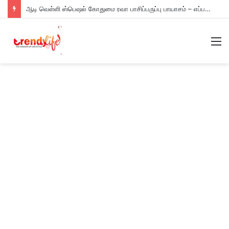
ஆடி வெள்ளி ஸ்பெஷல் கோதுமை ரவா பாசிப்பருப்பு பாயாசம் – எப்படி செய்யணும் தெரியுமா?
M