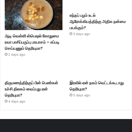
எந்தப் பழம் உடல்
ஆரோக்கியத்திற்கு அதிக நன்மை
பயக்கும்?
3 days ago
ஆடி வெள்ளி ஸ்பெஷல் கோதுமை
ரவா பாசிப்பருப்பு பாயாசம் – எப்படி
செய்யணும் தெரியுமா?
2 days ago
திருமணத்திற்குப் பின் பெண்கள்
இரவில் ஏன் நகம் வெட்டக்கூடாது
உச்சி திலகம் வைப்பது ஏன்
தெரியுமா?
தெரியுமா?
5 days ago
4 days ago