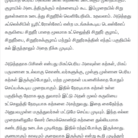
குழாயில் அடைத்திருக்கும் கற்களையும் கூட இம்முறையில் சிறு
துகள்களாக உடைத்து சிறுநீரில் வெளியேறிவிட உதவலாம். அடுத்தது
ஃப்லெக்சிபிள் யூரிட்ரோஸ்கோப் என்ற மடங்கக்கூடிய டெலஸ்கோப்
கருவியை சிறுநீர் பாதை மூலமாக உட்செலுத்தி சிறுநீர் குழாய்,
சிறுநீர்பை, சிறுநீரகக்குழாய் மற்றும் சிறுநீரகத்தின் எந்தப் பகுதியில்
கல் இருந்தாலும் அதை நீக்க முடியும்.
அடுத்ததாக பிசிஎன் என்பது மிகப்பெரிய அளவுள்ள கற்கள், மிகப்
பருமனான உடல்வாகு கொண்டவர்களுக்கு, முள்ளு முள்ளான பெரிய
கற்கள் இருக்கும்போதும், மற்ற முறைகள் பயனளிக்காத போதும்
செய்யக்கூடிய முறையாகும். இதில் நேரடியாக கற்கள் உள்ள
பகுதிக்கு நேராக ஒரு துவாரம் இட்டு அதன் மூலம் கருவியை
உட்செலுத்தி நேரடியாக கற்களை அகற்றுவது. இதை கைதேர்ந்த
அனுபவமுள்ள மருத்துவர்கள் மட்டுமே செய்ய முடியும். இந்த எல்லா
முறைகளிலுமே லேசர் பீமைக்கொண்டு கற்களை துல்லியமாக
கண்டறிந்து உடைக்க முடிகிறது. இதில் ரத்தப்போக்கு இருக்காது.
குணமாகும் காலமும் குறைவாக இருக்கும் என்று கூறி முடித்தார்