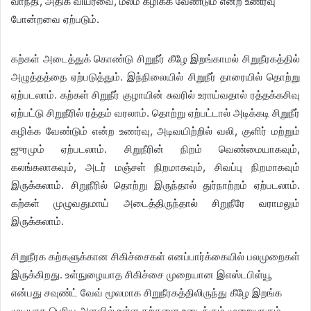
வாந்தி, அதிக வியர்வை, மலம் கழிக்க வேண்டும் என்ற உணர்வு
போன்றவை ஏற்படும்.
கற்கள் அடைத்துக் கொண்டு சிறுநீர் கீழே இறங்காமல் சிறுநீரகத்தில்
அழுத்தத்தை ஏற்படுத்தும். இந்நிலையில் சிறுநீர் தாரையில் தொற்று
ஏற்படலாம். கற்கள் சிறுநீர் குழாயின் சுவரில் உராய்வதால் ரத்தக்கசிவு
ஏற்பட்டு சிறுநீரில் ரத்தம் வரலாம். தொற்று ஏற்பட்டால் அடிக்கடி சிறுநீர்
கழிக்க வேண்டும் என்ற உணர்வு, அடிவயிற்றில் வலி, குளிர் மற்றும்
ஜுரமும் ஏற்படலாம். சிறுநீரின் நிறம் வெண்மையாகவும்,
கலங்கலாகவும், அடர் மஞ்சள் நிறமாகவும், சிவப்பு நிறமாகவும்
இருக்கலாம். சிறுநீரில் தொற்று இருந்தால் துர்நாற்றம் ஏற்படலாம்.
கற்கள் முழுவதுமாய் அடைத்திருந்தால் சிறுநீரே வராமலும்
இருக்கலாம்.
சிறுநீரக கற்களுக்கான சிகிச்சைகள் எனப்பார்க்கையில் பலமுறைகள்
இருக்கிறது. உள்நுழையாத சிகிச்சை முறையான இஎஸ்டபிள்யூ
என்பது சவுண்ட் வேவ் மூலமாக சிறுநீரகத்திலிருந்து கீழே இறங்க
முடியாத பெரிய அளவில் உள்ள கற்களை உடைக்கும் முறையாகும்.