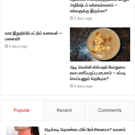
அதிர்ஷ்டம் உள்ளவர்களாம் –
உங்களுக்கு இருக்கா?
2 days ago
வார இறுதியில் மட்டும் கணவன் –
மனைவி!
3 days ago
ஆடி வெள்ளி ஸ்பெஷல் கோதுமை
ரவா பாசிப்பருப்பு பாயாசம் – எப்படி
செய்யணும் தெரியுமா?
4 days ago
Popular
Recent
Comments
அடிக்கடி தொண்டையில் பிரச்சினையா? கவனம்