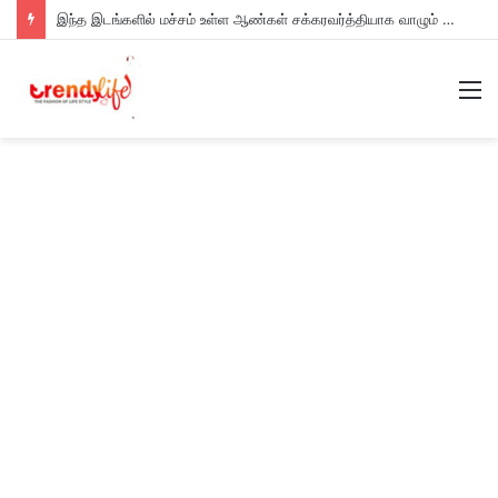
இந்த இடங்களில் மச்சம் உள்ள ஆண்கள் சக்கரவர்த்தியாக வாழும் அதிர்ஷ்டம் உள்ளவர்களாம் – உங்களுக்கு இருக்கா?
M