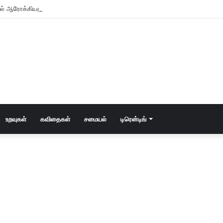
உடல் ஆரோக்கியத்திற்கு அதிக நன்மை பயக்கும்?
உறவுகள்
கவிதைகள்
சமையல்
டிரென்டிங்