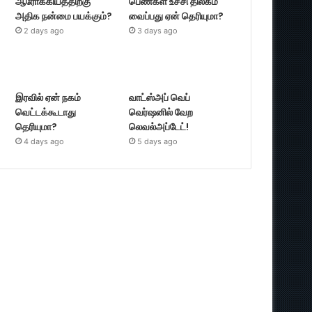
ஆரோக்கியத்திற்கு
பெண்கள் உச்சி திலகம்
அதிக நன்மை பயக்கும்?
வைப்பது ஏன் தெரியுமா?
2 days ago
3 days ago
இரவில் ஏன் நகம்
வாட்ஸ்அப் வெப்
வெட்டக்கூடாது
வெர்ஷனில் வேற
தெரியுமா?
லெவல்அப்டேட்!
4 days ago
5 days ago