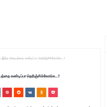
்ப இந்த விஷயத்தை கண்டிப்பா தெரிஞ்சிக்கோங்க…!
யத்தை கண்டிப்பா தெரிஞ்சிக்கோங்க…!
n
Tumblr
Pinterest
Reddit
VKontakte
Odnoklassniki
Pocket