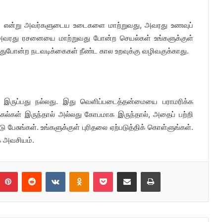
 என்று அவர்களுடைய உடைகளை மாற்றுவது, அவரது உணவுப்
 அவரது ரசனையை மாற்றுவது போன்ற செயல்கள் உங்களுக்குள்
. இதுபோன்ற நடவடிக்கைகள் நீண்ட கால உறவுக்கு வழிவகுக்காது.
ன் இருப்பது நல்லது. இது வெளிப்படைத்தன்மையை பராமரிக்க
சிக்கல்கள் இருந்தால் அல்லது கோபமாக இருந்தால், அதைப் பற்றி
டு பேசுங்கள். உங்களுக்குள் புரிதலை ஏற்படுத்திக் கொள்ளுங்கள்.
 அவசியம்.
umblr
Pinterest
Reddit
VKontakte
Odnoklassniki
Pocket
Share via Email
Print