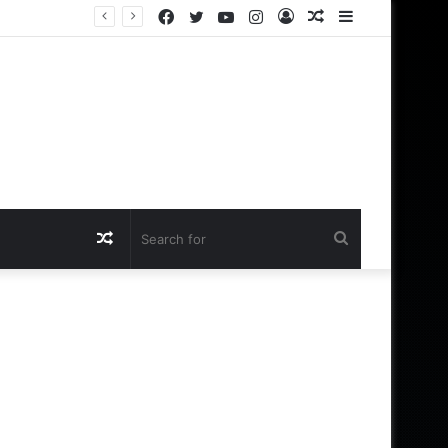
Facebook
Twitter
YouTube
Instagram
Log
Random
Sidebar
In
Article
Random
Search
Article
for