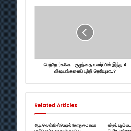
பெற்றோர்களே... குழந்தை வளர்ப்பில் இந்த 4
விஷயங்களைப் பற்றி தெரியுமா..?
Related Articles
ஆடி வெள்ளி ஸ்பெஷல் கோதுமை ரவா
எந்தப் பழம் உ
பாசிப்பருப்பு பாயாசம் – எப்படி
அதிக நன்மை 