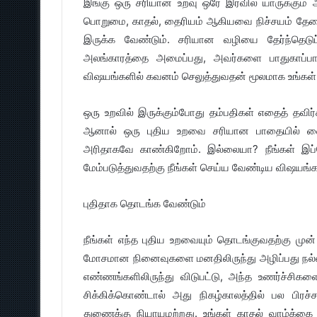
இங்கு ஒரு சரியான உறவு ஒரே இரவில் யாருக்கும் அ
பொறுமை, காதல், தைரியம் ஆகியவை நிச்சயம் தேவைப்ப
இருக்க வேண்டும். சரியான வழியை தேர்ந்தெட
அலங்காரத்தை அமைப்பது, அவர்களை பாதுகாப்
விஷயங்களில் கவனம் செலுத்துவதன் மூலமாக உங்கள் கூ
ஒரு உறவில் இருக்கும்போது தம்பதிகள் எதைத் தவிர்க
ஆனால் ஒரு புதிய உறவை சரியான பாதையில் வைத
அரிதாகவே காண்கிறோம். இல்லையா? நீங்கள் இப்
மேம்படுத்துவதற்கு நீங்கள் செய்ய வேண்டிய விஷயங்க
புதிதாக தொடங்க வேண்டும்
நீங்கள் எந்த புதிய உறவையும் தொடங்குவதற்கு முன
மோசமான நினைவுகளை மனதிலிருந்து அழிப்பது நல்லது
எண்ணங்களிலிருந்து விடுபட்டு, அந்த உணர்ச்சிகள
சிக்கிக்கொண்டால் அது நிகழ்காலத்தில் பல பிரச்
துணைக்கு நியாயமற்றது. உங்கள் காதல் வாழ்க்கை 