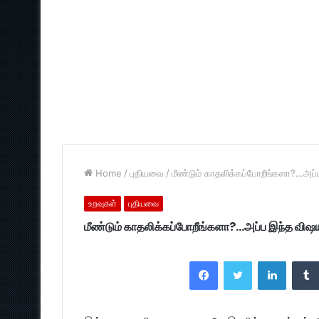
Home
/
புதியவை
/
மீண்டும் காதலிக்கப்போறீங்களா?…அப
உறவுகள்
புதியவை
மீண்டும் காதலிக்கப்போறீங்களா?…அப்ப இந்த விஷ
Facebook
Twitter
LinkedI