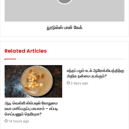
நூடுல்ஸ் பான் கேக்
Related Articles
எந்தப் பழம் உடல் ஆரோக்கியத்திற்கு
அதிக நன்மை பயக்கும்?
2 days ago
ஆடி வெள்ளி ஸ்பெஷல் கோதுமை
ரவா பாசிப்பருப்பு பாயாசம் – எப்படி
செய்யணும் தெரியுமா?
14 hours ago