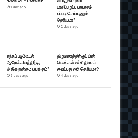
கணவன் – மனைவி!
கோதுமை ரவா
பாசிப்பருப்பு பாயாசம் –
1 day ago
எப்படி செய்யணும்
தெரியுமா?
2 days ago
எந்தப் பழம் உடல்
திருமணத்திற்குப் பின்
ஆரோக்கியத்திற்கு
பெண்கள் உச்சி திலகம்
அதிக நன்மை பயக்கும்?
வைப்பது ஏன் தெரியுமா?
3 days ago
4 days ago