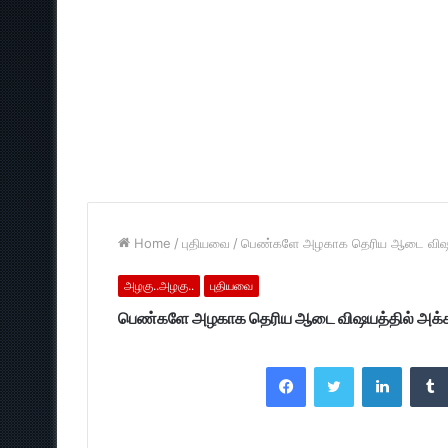
Home
/
புதியவை
/
பெண்களே அழகாக தெரிய ஆடை விஷயத்
அழகு..அழகு..
புதியவை
பெண்களே அழகாக தெரிய ஆடை விஷயத்தில் அக்க
Facebook
Twitter
LinkedI