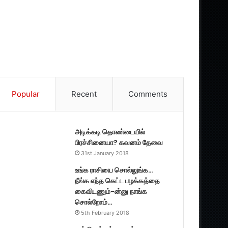
Popular
Recent
Comments
அடிக்கடி தொண்டையில்
பிரச்சினையா? கவனம் தேவை
31st January 2018
உங்க ராசியை சொல்லுங்க…
நீங்க எந்த கெட்ட பழக்கத்தை
கைவிடணும்-ன்னு நாங்க
சொல்றோம்…
5th February 2018