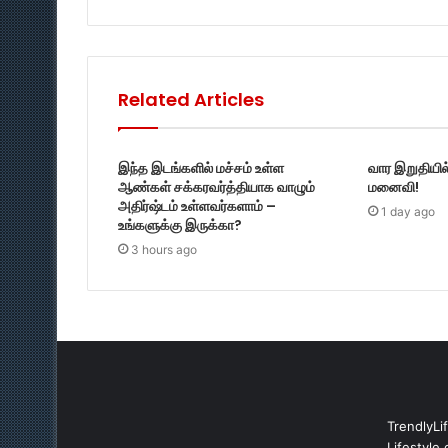
Related Articles
இந்த இடங்களில் மச்சம் உள்ள
வார இறுதியில
ஆண்கள் சக்கரவர்த்தியாக வாழும்
மனைவி!
அதிர்ஷ்டம் உள்ளவர்களாம் –
1 day ago
உங்களுக்கு இருக்கா?
3 hours ago
TrendlyLi
Lifestyle 