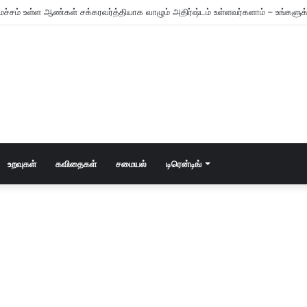
மட்டும் கணவன் – மனைவி!
உறவுகள்
கவிதைகள்
சமையல்
டிரென்டிங்