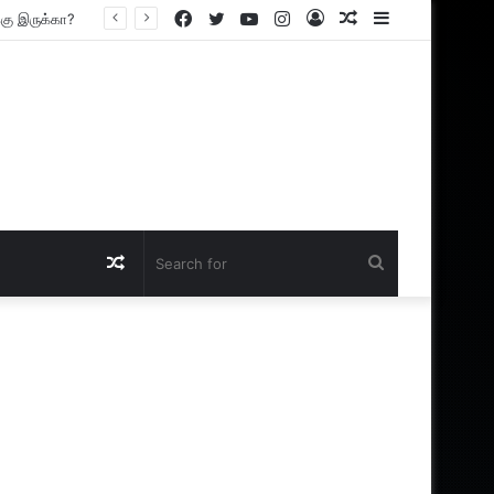
Facebook
Twitter
YouTube
Instagram
Log
Random
Sidebar
In
Article
Random
Search
Article
for