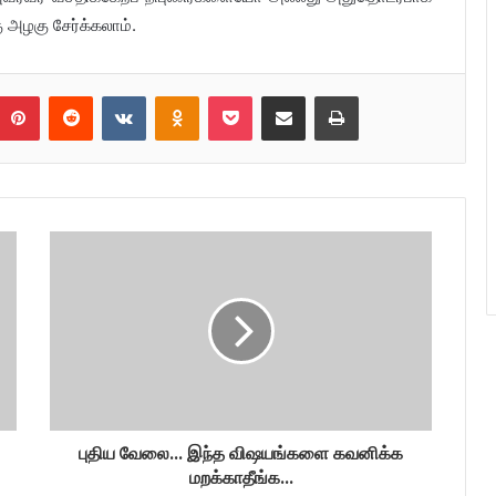
அழகு சேர்க்கலாம்.
umblr
Pinterest
Reddit
VKontakte
Odnoklassniki
Pocket
Share via Email
Print
புதிய வேலை... இந்த விஷயங்களை கவனிக்க
மறக்காதீங்க...