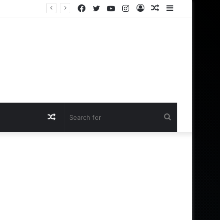
Facebook
Twitter
YouTube
Instagram
Log
Random
Sidebar
க்கு இருக்கா?
In
Article
Random
Search
Article
for