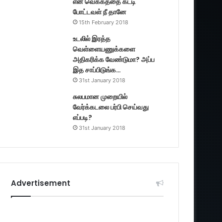
என் வெக்கத்தை கட்டி
போட்டவள் நீ தானே
15th February 2018
உடலில் இரத்த
வெள்ளையணுக்களை
அதிகரிக்க வேண்டுமா? அப்ப
இத சாப்பிடுங்க…
31st January 2018
சுலபமான முறையில்
வேர்க்கடலை பர்பி செய்வது
எப்படி?
31st January 2018
Advertisement