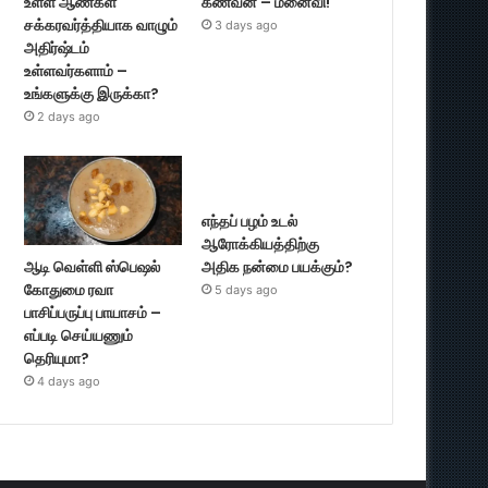
உள்ள ஆண்கள்
கணவன் – மனைவி!
சக்கரவர்த்தியாக வாழும்
3 days ago
அதிர்ஷ்டம்
உள்ளவர்களாம் –
உங்களுக்கு இருக்கா?
2 days ago
எந்தப் பழம் உடல்
ஆரோக்கியத்திற்கு
ஆடி வெள்ளி ஸ்பெஷல்
அதிக நன்மை பயக்கும்?
கோதுமை ரவா
5 days ago
பாசிப்பருப்பு பாயாசம் –
எப்படி செய்யணும்
தெரியுமா?
4 days ago