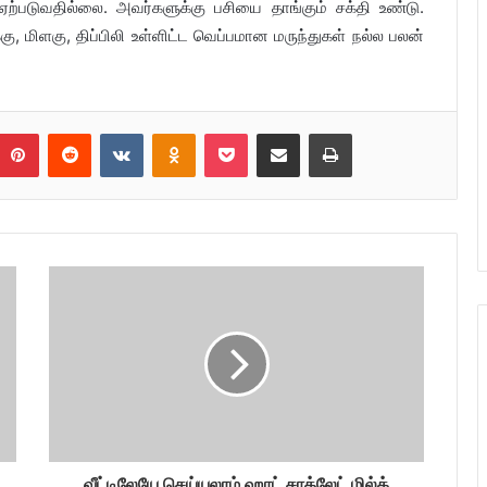
்படுவதில்லை. அவர்களுக்கு பசியை தாங்கும் சக்தி உண்டு.
ு, மிளகு, திப்பிலி உள்ளிட்ட வெப்பமான மருந்துகள் நல்ல பலன்
umblr
Pinterest
Reddit
VKontakte
Odnoklassniki
Pocket
Share via Email
Print
வீட்டிலேயே செய்யலாம் ஹாட் சாக்லேட் மில்க்