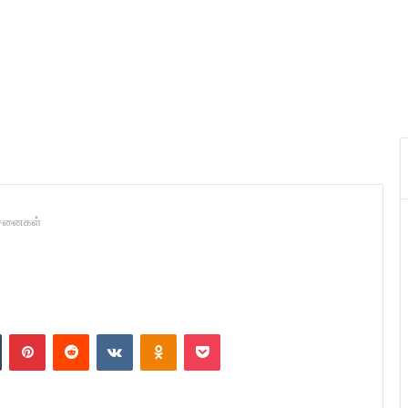
ச்சனைகள்
n
Tumblr
Pinterest
Reddit
VKontakte
Odnoklassniki
Pocket