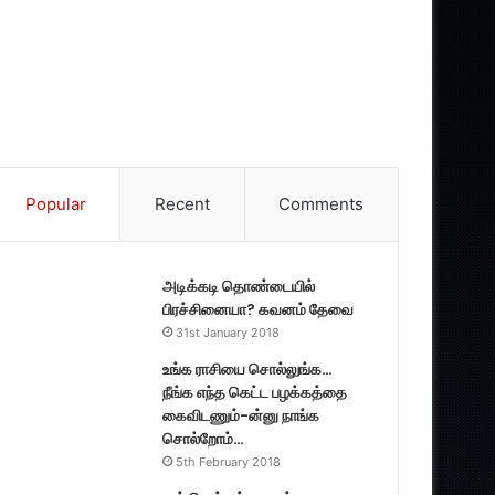
Popular
Recent
Comments
அடிக்கடி தொண்டையில்
பிரச்சினையா? கவனம் தேவை
31st January 2018
உங்க ராசியை சொல்லுங்க…
நீங்க எந்த கெட்ட பழக்கத்தை
கைவிடணும்-ன்னு நாங்க
சொல்றோம்…
5th February 2018