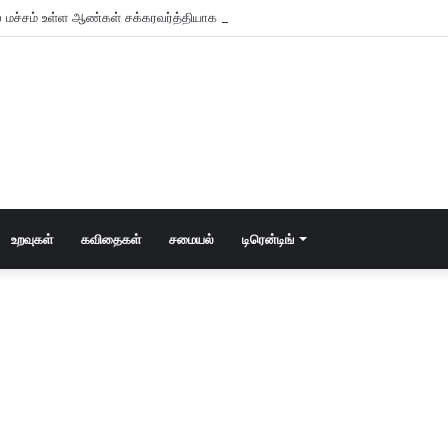
 மச்சம் உள்ள ஆண்கள் சக்கரவர்த்தியாக வாழும் அதிர்ஷ்டம் உள்ளவர்களாம் – உங்களு
உறவுகள்
கவிதைகள்
சமையல்
டிரென்டிங்