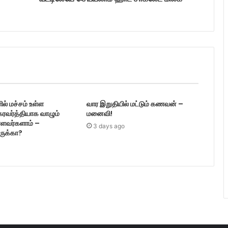
ல் மச்சம் உள்ள
வார இறுதியில் மட்டும் கணவன் –
ரவர்த்தியாக வாழும்
மனைவி!
ள்ளவர்களாம் –
3 days ago
ருக்கா?