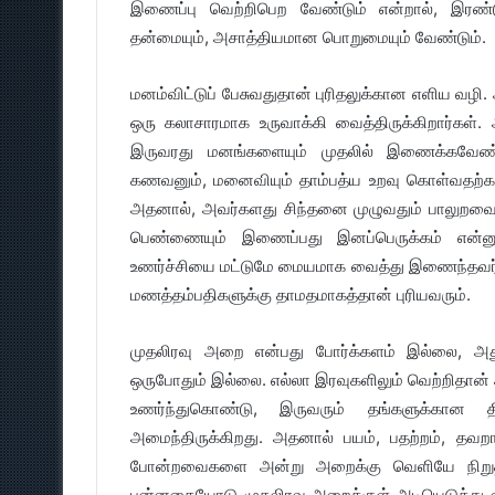
இணைப்பு வெற்றிபெற வேண்டும் என்றால், இரண்டு 
தன்மையும், அசாத்தியமான பொறுமையும் வேண்டும்.
மனம்விட்டுப் பேசுவதுதான் புரிதலுக்கான எளிய வழி. அ
ஒரு கலாசாரமாக உருவாக்கி வைத்திருக்கிறார்கள்
இருவரது மனங்களையும் முதலில் இணைக்கவேண்ட
கணவனும், மனைவியும் தாம்பத்ய உறவு கொள்வதற்கான 
அதனால், அவர்களது சிந்தனை முழுவதும் பாலுறவைச்
பெண்ணையும் இணைப்பது இனப்பெருக்கம் என்ன
உணர்ச்சியை மட்டுமே மையமாக வைத்து இணைந்தவர்
மணத்தம்பதிகளுக்கு தாமதமாகத்தான் புரியவரும்.
முதலிரவு அறை என்பது போர்க்களம் இல்லை, அது 
ஒருபோதும் இல்லை. எல்லா இரவுகளிலும் வெற்றிதான் 
உணர்ந்துகொண்டு, இருவரும் தங்களுக்கான த
அமைந்திருக்கிறது. அதனால் பயம், பதற்றம், தவற
போன்றவைகளை அன்று அறைக்கு வெளியே நிறுத்தி
புன்னகையோடு முதலிரவு அறைக்குள் அடியெடுத்து வ