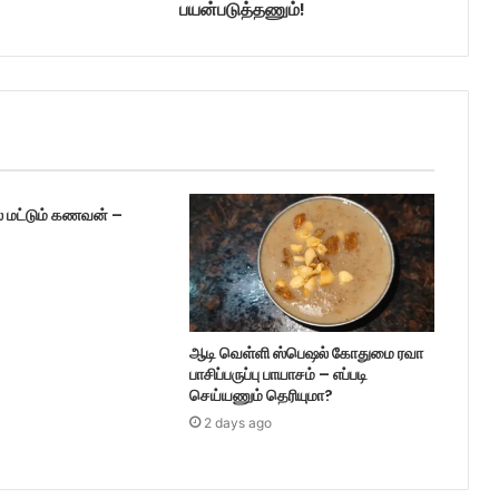
பயன்படுத்தணும்!
் மட்டும் கணவன் –
ஆடி வெள்ளி ஸ்பெஷல் கோதுமை ரவா
பாசிப்பருப்பு பாயாசம் – எப்படி
செய்யணும் தெரியுமா?
2 days ago