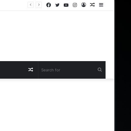
Facebook
Twitter
YouTube
Instagram
Log
Random
Sidebar
In
Article
Random
Search
Article
for