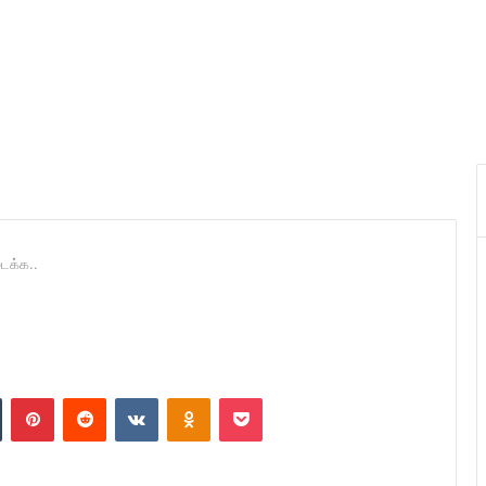
ைக்க..
n
Tumblr
Pinterest
Reddit
VKontakte
Odnoklassniki
Pocket