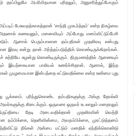
தரப்பிலுமே அபரிமிதமான புரிதலும், அனுசரித்துப்போகும்
ப்படிப் பேசுவதற்காகத்தான் ‘சாந்தி முகூர்த்தம்’ என்ற நிகழ்வை
. அதனால் கணவனும், மனைவியும் அப்போது மனம்விட்டுப்பேசி
ும். ஆனால் பெரும்பாலான தம்பதிகள் முதலிரவு என்பது
இரவு என்று தான் அர்த்தப்படுத்திக் கொண்டிருக்கிறார்கள்.
 சுற்றியே சுழன்று கொண்டிருக்கும். திருமணத்தில் ஆணையும்
ும் இயற்கையான பாலியல் உணர்ச்சிதான். ஆனால், இந்த
கள் முழுமையான இன்பத்தை எட்டுவதில்லை என்ற உண்மை புது
பூக்களம். புரிந்துகொண்ட தம்பதிகளுக்கு அங்கு தோல்வி
அவர்களுக்கு கிடைக்கும். ஒருவரை ஒருவர் உடலாலும் மனதாலும்
ிருப்தியை தேடி அடைவதில்தான் முதலிரவின் வெற்றி
ான நம்பிக்கை, தெளிவின்மை, அவநம்பிக்கை, முரட்டுத்தனம்
விட்டு நீங்கள் அன்பை மட்டும் மனதில் ஏந்திக்கொண்டு
ையுங்கள.் அங்கு இருவருக்குமே சிறந்த புதிய அனுபவங்கள்