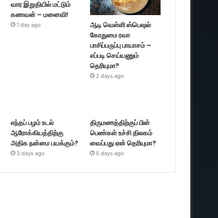
வார இறுதியில் மட்டும்
கணவன் – மனைவி!
ஆடி வெள்ளி ஸ்பெஷல்
1 day ago
கோதுமை ரவா
பாசிப்பருப்பு பாயாசம் –
எப்படி செய்யணும்
தெரியுமா?
2 days ago
எந்தப் பழம் உடல்
திருமணத்திற்குப் பின்
ஆரோக்கியத்திற்கு
பெண்கள் உச்சி திலகம்
அதிக நன்மை பயக்கும்?
வைப்பது ஏன் தெரியுமா?
3 days ago
5 days ago