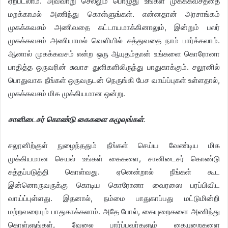
ஏற்படலாம். அவ்வாறு செல்லும் பொழுது உங்கள் முகக்கவசத்தை
மறக்காமல் அணிந்து கொள்ளுங்கள். என்னதான் அரசாங்கம்
முகக்கவசம் அணிவதை கட்டாயமாக்கினாலும், இன்றும் பலர்
முகக்கவசம் அணியாமல் வெளியில் சுத்துவதை நாம் பார்க்கலாம்.
ஆனால் முகக்கவசம் என்ற ஒரு ஆயுதம்தான் உங்களை கொரோனா
பாதித்த ஒருவரின் சுவாச துளிகளிலிருந்து பாதுகாக்கும். சலூனில்
பொதுவாக நீங்கள் ஒருவருடன் நெருங்கி பேச வாய்ப்புகள் உள்ளதால்,
முகக்கவசம் மிக முக்கியமான ஒன்று.
சானிடைசர் கொண்டு கைகளை கழுவுங்கள்
.
சலூனிற்குள் நுழைந்ததும் நீங்கள் செய்ய வேண்டிய மிக
முக்கியமான செயல் உங்கள் கைகளை, சானிடைசர் கொண்டு
சுத்தப்படுத்தி கொள்வது. ஏனென்றால் நீங்கள் கூட
இன்னொருவருக்கு கொடிய கொரோனா வைரஸை பரப்பிவிட
வாய்ப்புள்ளது. இதனால், நம்மை பாதுகாப்பது மட்டுமின்றி
மற்றவரையும் பாதுகாக்கலாம். அதே போல், கையுறைகளை அணிந்து
கொள்ளுங்கள், வேலை பார்ப்பவர்களும் கையுறைகளை