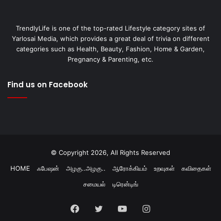
TrendlyLife is one of the top-rated Lifestyle category sites of
Yarlosai Media, which provides a great deal of trivia on different
categories such as Health, Beauty, Fashion, Home & Garden,
Pregnancy & Parenting, etc.
Find us on Facebook
© Copyright 2026, All Rights Reserved
HOME
ஃபேஷன்
அழகு..அழகு..
ஆரோக்கியம்
உறவுகள்
கவிதைகள்
சமையல்
டிரென்டிங்
Facebook
Twitter
YouTube
Instagram