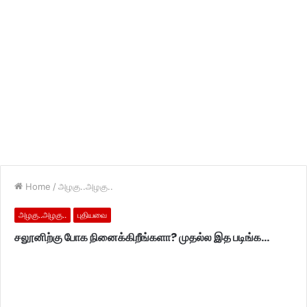
Home
/
அழகு..அழகு..
அழகு..அழகு..
புதியவை
சலூனிற்கு போக நினைக்கிறீங்களா? முதல்ல இத படிங்க…