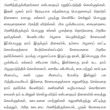
அணிந்திருக்கிறார்களா என்பதையும் உறுதிப்படுத்தி கொள்ளுங்கள்.
இதன் மூலம் நாம் நேரடியாக எந்தவொரு பொருளையும் தொடும்
நிலைமை வராது. எல்லாம் முடிந்து வெளியே செல்லும் பொழுது
கையுறைகளை அகற்றி விடுங்கள். மிக முக்கியமாக, கையுறையை
அணிந்திருக்கும் பொழுது உங்கள் முகத்தை தொடுவதை அறவே
தவிருங்கள். வேண்டாமே அழகை மெருகேற்றும் சேவைகள்
இப்பொழுது நாம் இருக்கும் நிலையில், நம்மை அழகாய் காட்டி
கொள்வதற்காக மேற்கொள்ளப்படும் சேவைகளை அறவே
தவிர்க்கலாம். நமக்கு பாதுகாப்பாக இருப்பது தான், இப்பொழுது மிக
முக்கியம். எல்லாம் சரியான பின்பு, இன்னொரு நாள் கூட நாம்
அழகுபடுத்திக் கொள்ளலாம். எனவே ஃபேசியல், கை மற்றும் கால் நக
சீரமைப்பு, கண் புருவ சீரமைப்பு போன்ற இன்னும் பல
அத்தியாவசியம் இல்லாத சேவைகளுக்காக சலூனிற்கு செல்வதை
நாம் தவிர்க்க வேண்டும். கண்களின் வழியாகவும் கொரோனா
வைரஸ் நம் உடலினுள் சென்று விடும் என்பதையும் நினைவில் வைத்து
கொள்ளுங்கள், உடைகளை மாற்றுங்கள் சலூனிலிருந்து வீட்டிற்கு
வந்ததும், அதே உடையை அணிந்திருக்காமல், முதல் வேலையாக