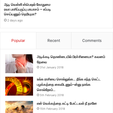
ஆடி வெள்ளி ஸ்பெஷல் கோதுமை
ரவா பாசிப்பருப்பு பாயாசம் – எப்படி
செய்யணும் தெரியுமா?
2 days ago
Popular
Recent
Comments
அடிக்கடி தொண்டையில் பிரச்சினையா? கவனம்
தேவை
31st January 2018
உங்க ராசியை சொல்லுங்க… நீங்க எந்த கெட்ட
பழக்கத்தை கைவிடணும்-ன்னு நாங்க
சொல்றோம்…
5th February 2018
என் வெக்கத்தை கட்டி போட்டவள் நீ தானே
15th February 2018