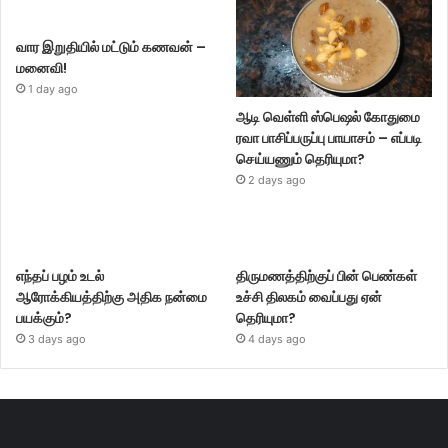
வார இறுதியில் மட்டும் கணவன் –
மனைவி!
1 day ago
ஆடி வெள்ளி ஸ்பெஷல் கோதுமை
ரவா பாசிப்பருப்பு பாயாசம் – எப்படி
செய்யணும் தெரியுமா?
2 days ago
எந்தப் பழம் உடல்
திருமணத்திற்குப் பின் பெண்கள்
ஆரோக்கியத்திற்கு அதிக நன்மை
உச்சி திலகம் வைப்பது ஏன்
பயக்கும்?
தெரியுமா?
3 days ago
4 days ago