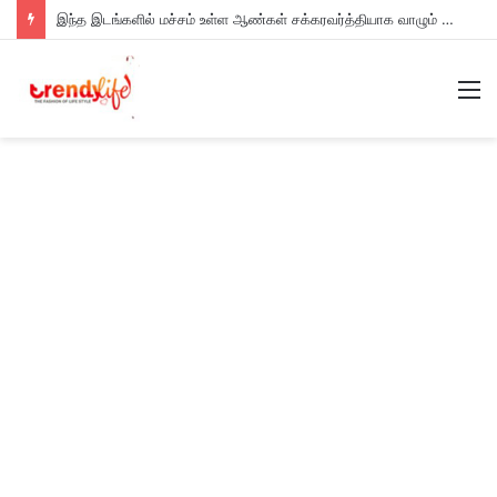
இந்த இடங்களில் மச்சம் உள்ள ஆண்கள் சக்கரவர்த்தியாக வாழும் அதிர்ஷ்டம் உள்ளவர்களாம் – உங்களுக்கு இருக்கா?
M