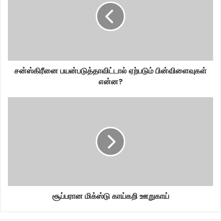
சன்ஸ்கிரீனை பயன்படுத்தாவிட்டால் ஏற்படும் பின்விளைவுகள்
என்ன?
சூப்பரான மிக்ஸ்டு காய்கறி ஊறுகாய்