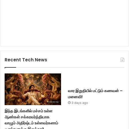
Recent Tech News
வார இறுதியில் மட்டும் கணவன் –
மனைவி!
3 days ago
இந்த இடங்களில் மச்சம் உள்ள
ஆண்கள் சக்கரவர்த்தியாக
வாழும் அதிர்ஷ்டம் உள்ளவர்களாம்