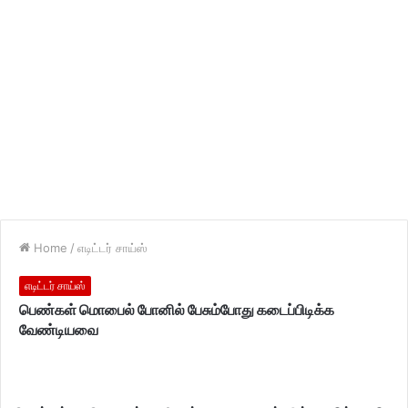
Home
/
எடிட்டர் சாய்ஸ்
எடிட்டர் சாய்ஸ்
பெண்கள் மொபைல் போனில் பேசும்போது கடைப்பிடிக்க
வேண்டியவை