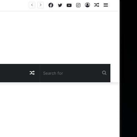
Facebook
Twitter
YouTube
Instagram
Log
Random
Sidebar
In
Article
Random
Search
Article
for