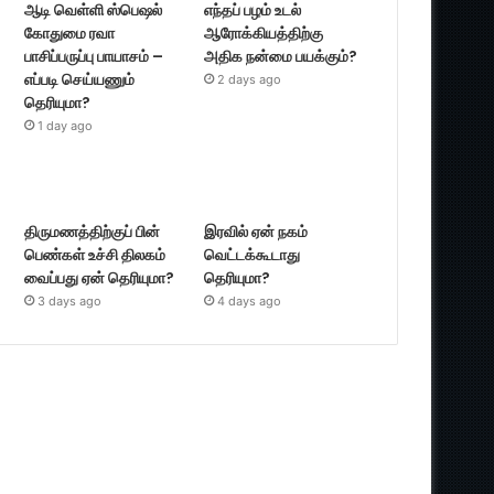
ஆடி வெள்ளி ஸ்பெஷல்
எந்தப் பழம் உடல்
கோதுமை ரவா
ஆரோக்கியத்திற்கு
பாசிப்பருப்பு பாயாசம் –
அதிக நன்மை பயக்கும்?
எப்படி செய்யணும்
2 days ago
தெரியுமா?
1 day ago
திருமணத்திற்குப் பின்
இரவில் ஏன் நகம்
பெண்கள் உச்சி திலகம்
வெட்டக்கூடாது
வைப்பது ஏன் தெரியுமா?
தெரியுமா?
3 days ago
4 days ago