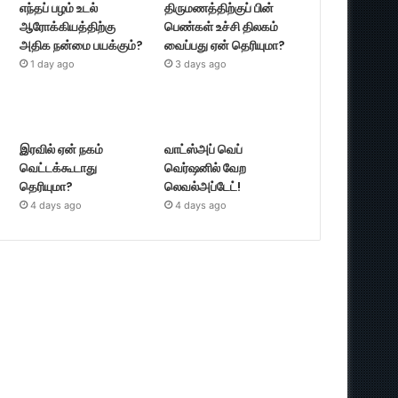
எந்தப் பழம் உடல்
திருமணத்திற்குப் பின்
ஆரோக்கியத்திற்கு
பெண்கள் உச்சி திலகம்
அதிக நன்மை பயக்கும்?
வைப்பது ஏன் தெரியுமா?
1 day ago
3 days ago
இரவில் ஏன் நகம்
வாட்ஸ்அப் வெப்
வெட்டக்கூடாது
வெர்ஷனில் வேற
தெரியுமா?
லெவல்அப்டேட்!
4 days ago
4 days ago