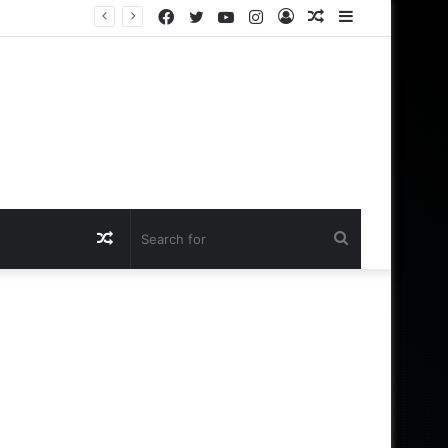
Facebook
Twitter
YouTube
Instagram
Log
Random
Sidebar
In
Article
Random
Search
Article
for