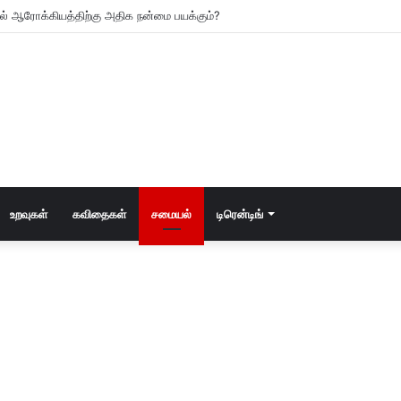
உடல் ஆரோக்கியத்திற்கு அதிக நன்மை பயக்கும்?
உறவுகள்
கவிதைகள்
சமையல்
டிரென்டிங்