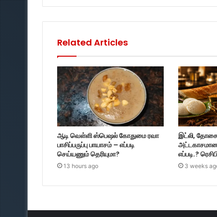
Related Articles
ஆடி வெள்ளி ஸ்பெஷல் கோதுமை ரவா
இட்லி, தோசை, 
பாசிப்பருப்பு பாயாசம் – எப்படி
அட்டகாசமான
செய்யணும் தெரியுமா?
எப்படி.? ரெசி
13 hours ago
3 weeks ag