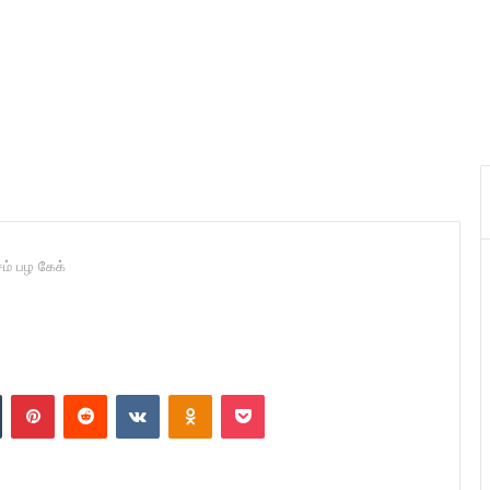
சம் பழ கேக்
n
Tumblr
Pinterest
Reddit
VKontakte
Odnoklassniki
Pocket