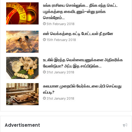
உங்க ராசியை சொல்லுங்க… நீங்க எந்த கெட்ட
பழக்கத்தை கைவிடணும்-ன்னு நாங்க
சொல்றோம்…
5th February 2018
என் வெக்கத்தை கட்டி போட்டவள் நீ தானே
15th February 2018
உடலில் இரத்த வெள்ளையணுக்களை அதிகரிக்க
வேண்டுமா? அப்ப இத சாப்பிடுங்க…
31st January 2018
சுலபமான முறையில் வேர்க்கடலை பர்பி செய்வது
எப்படி?
31st January 2018
Advertisement