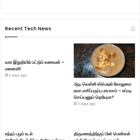
Recent Tech News
வார இறுதியில் மட்டும் கணவன் –
மனைவி!
2 days ago
ஆடி வெள்ளி ஸ்பெஷல் கோதுமை
ரவா பாசிப்பருப்பு பாயாசம் – எப்படி
செய்யணும் தெரியுமா?
3 days ago
எந்தப் பழம் உடல்
திருமணத்திற்குப் பின் பெண்கள்