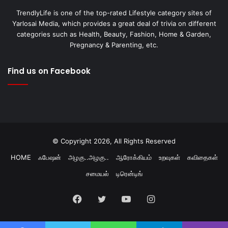
TrendlyLife is one of the top-rated Lifestyle category sites of
Yarlosai Media, which provides a great deal of trivia on different
categories such as Health, Beauty, Fashion, Home & Garden,
Pregnancy & Parenting, etc.
Find us on Facebook
© Copyright 2026, All Rights Reserved
HOME
ஃபேஷன்
அழகு..அழகு..
ஆரோக்கியம்
உறவுகள்
கவிதைகள்
சமையல்
டிரென்டிங்
Facebook
Twitter
YouTube
Instagram