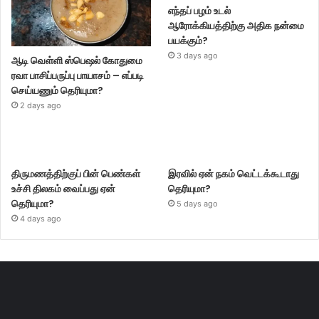
எந்தப் பழம் உடல்
ஆரோக்கியத்திற்கு அதிக நன்மை
பயக்கும்?
3 days ago
ஆடி வெள்ளி ஸ்பெஷல் கோதுமை
ரவா பாசிப்பருப்பு பாயாசம் – எப்படி
செய்யணும் தெரியுமா?
2 days ago
திருமணத்திற்குப் பின் பெண்கள்
இரவில் ஏன் நகம் வெட்டக்கூடாது
உச்சி திலகம் வைப்பது ஏன்
தெரியுமா?
தெரியுமா?
5 days ago
4 days ago