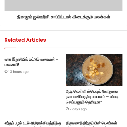
தினமும் ஜவ்வரிசி சாப்பிட்டால் கிடைக்கும் பலன்கள்
Related Articles
வார இறுதியில் மட்டும் கணவன் –
மனைவி!
13 hours ago
ஆடி வெள்ளி ஸ்பெஷல் கோதுமை
ரவா பாசிப்பருப்பு பாயாசம் – எப்படி
செய்யணும் தெரியுமா?
2 days ago
எந்தப் பழம் உடல் ஆரோக்கியத்திற்கு
திருமணத்திற்குப் பின் பெண்கள்