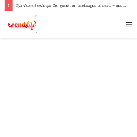
ஆடி வெள்ளி ஸ்பெஷல் கோதுமை ரவா பாசிப்பருப்பு பாயாசம் – எப்படி செய்யணும் தெரியுமா?
M