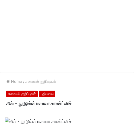
Home
/
சமையல் குறிப்புகள்
சமையல் குறிப்புகள்
புதியவை
சீஸ் – நூடுல்ஸ் மசாலா சாண்ட்விச்