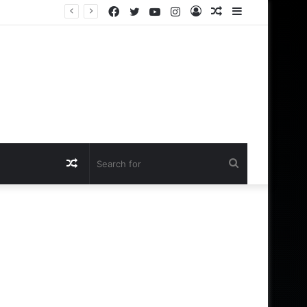
Facebook
Twitter
YouTube
Instagram
Log
Random
Sidebar
In
Article
Random
Search
Article
for