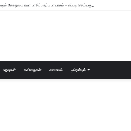
ஷல் கோதுமை ரவா பாசிப்பருப்பு பாயாசம் – எப்படி செய்யணும் தெரியுமா?
உறவுகள்
கவிதைகள்
சமையல்
டிரென்டிங்