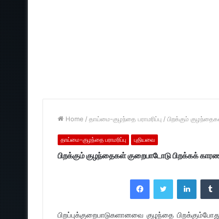
Home
/
தாய்மை-குழந்தை பராமரிப்பு
/
பிறக்கும் குழந்தை
தாய்மை-குழந்தை பராமரிப்பு
புதியவை
பிறக்கும் குழந்தைகள் குறைபாடோடு பிறக்கக் கார
Facebook
Twitter
LinkedI
பிறப்புக்குறைபாடுகளானவை குழந்தை பிறக்கும்போது