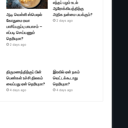
எந்தப் பழம் உடல்
ஆரோக்கியத்திற்கு
ஆடி வெள்ளி ஸ்பெஷல்
அதிக நன்மை பயக்கும்?
கோதுமை ரவா
2 days ago
பாசிப்பருப்பு பாயாசம் –
எப்படி செய்யணும்
தெரியுமா?
2 days ago
திருமணத்திற்குப் பின்
இரவில் ஏன் நகம்
பெண்கள் உச்சி திலகம்
வெட்டக்கூடாது
வைப்பது ஏன் தெரியுமா?
தெரியுமா?
4 days ago
4 days ago