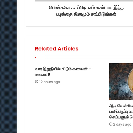
பெண்களே சுகப்பிரசவம் உண்டாக இந்த
பழத்தை தினமும் சாப்பிடுங்கள்
Related Articles
வார இறுதியில் மட்டும் கணவன் –
மனைவி!
12 hours ago
ஆடி வெள்ளி 
பாசிப்பருப்பு ப
செய்யணும் த
2 days ago