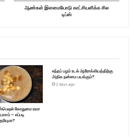
ஆண்கள் இளமையோடு காட்சியளிக்க சில
டிப்ஸ்
எந்தப் பழம் உடல் ஆரோக்கியத்திற்கு
அதிக நன்மை பயக்கும்?
2 days ago
ஸ்பெஷல் கோதுமை ரவா
ாயாசம் – எப்படி
ெரியுமா?