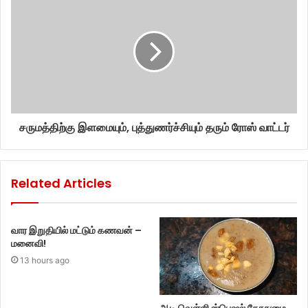
சருமத்திற்கு இளமையும், புத்துணர்ச்சியும் தரும் ரோஸ் வாட்டர்
Related Articles
வார இறுதியில் மட்டும் கணவன் –
மனைவி!
13 hours ago
ஆடி வெள்ளி ஸ்பெஷல் கோதுமை