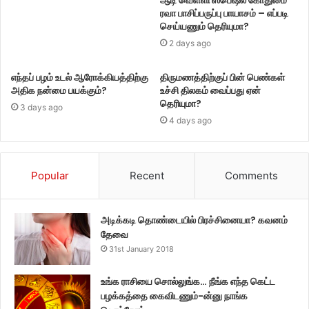
ரவா பாசிப்பருப்பு பாயாசம் – எப்படி
செய்யணும் தெரியுமா?
2 days ago
எந்தப் பழம் உடல் ஆரோக்கியத்திற்கு
திருமணத்திற்குப் பின் பெண்கள்
அதிக நன்மை பயக்கும்?
உச்சி திலகம் வைப்பது ஏன்
தெரியுமா?
3 days ago
4 days ago
Popular
Recent
Comments
அடிக்கடி தொண்டையில் பிரச்சினையா? கவனம்
தேவை
31st January 2018
உங்க ராசியை சொல்லுங்க… நீங்க எந்த கெட்ட
பழக்கத்தை கைவிடணும்-ன்னு நாங்க