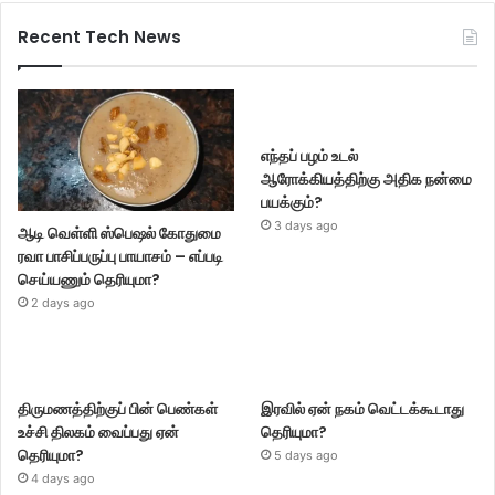
Recent Tech News
எந்தப் பழம் உடல்
ஆரோக்கியத்திற்கு அதிக நன்மை
பயக்கும்?
3 days ago
ஆடி வெள்ளி ஸ்பெஷல் கோதுமை
ரவா பாசிப்பருப்பு பாயாசம் – எப்படி
செய்யணும் தெரியுமா?
2 days ago
திருமணத்திற்குப் பின் பெண்கள்
இரவில் ஏன் நகம் வெட்டக்கூடாது
உச்சி திலகம் வைப்பது ஏன்
தெரியுமா?
தெரியுமா?
5 days ago
4 days ago