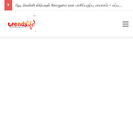
ஆடி வெள்ளி ஸ்பெஷல் கோதுமை ரவா பாசிப்பருப்பு பாயாசம் – எப்படி செய்யணும் தெரியுமா?
M