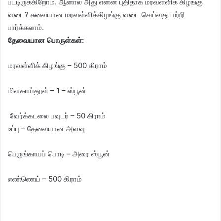
பட்டிருக்கிறோம். ஆனால் அது என்ன புதிதாக மரவள்ளிக் கிழங்கு
வடை? சுவையான மரவள்ளிக்கிழங்கு வடை செய்வது பற்றி
பார்க்கலாம்.
தேவையான பொருள்கள்:
மரவள்ளிக் கிழங்கு – 500 கிராம்
மிளகாய்தூள் – 1 – ஸ்பூன்
வேர்க்கடலை பவுடர் – 50 கிராம்
உப்பு – தேவையான அளவு
பெருங்காயப் பொடி – அரை ஸ்பூன்
எண்ணெய் – 500 கிராம்