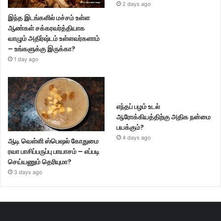
2 days ago
இந்த இடங்களில் மச்சம் உள்ள
ஆண்கள் சக்கரவர்த்தியாக
வாழும் அதிர்ஷ்டம் உள்ளவர்களாம்
– உங்களுக்கு இருக்கா?
1 day ago
எந்தப் பழம் உடல்
ஆரோக்கியத்திற்கு அதிக நன்மை
பயக்கும்?
4 days ago
ஆடி வெள்ளி ஸ்பெஷல் கோதுமை
ரவா பாசிப்பருப்பு பாயாசம் – எப்படி
செய்யணும் தெரியுமா?
3 days ago