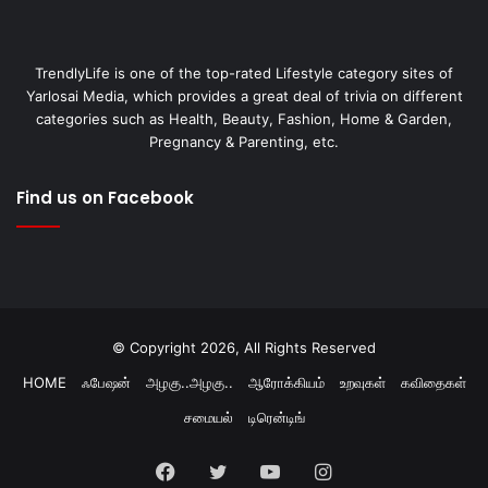
TrendlyLife is one of the top-rated Lifestyle category sites of
Yarlosai Media, which provides a great deal of trivia on different
categories such as Health, Beauty, Fashion, Home & Garden,
Pregnancy & Parenting, etc.
Find us on Facebook
© Copyright 2026, All Rights Reserved
HOME
ஃபேஷன்
அழகு..அழகு..
ஆரோக்கியம்
உறவுகள்
கவிதைகள்
சமையல்
டிரென்டிங்
Facebook
Twitter
YouTube
Instagram