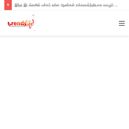
இந்த இடங்களில் மச்சம் உள்ள ஆண்கள் சக்கரவர்த்தியாக வாழும் அதிர்ஷ்டம் உள்ளவர்களாம் – உங்களுக்கு இருக்கா?
M