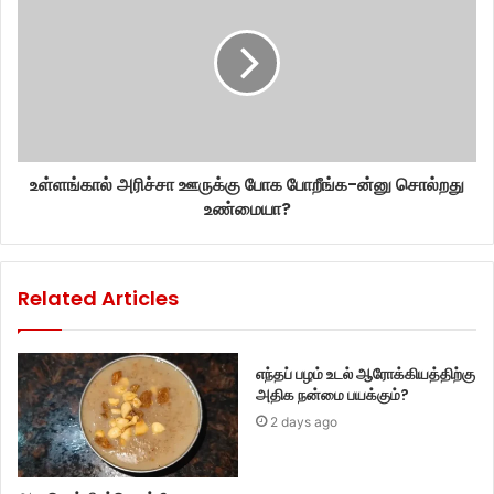
உள்ளங்கால் அரிச்சா ஊருக்கு போக போறீங்க-ன்னு சொல்றது
உண்மையா?
Related Articles
எந்தப் பழம் உடல் ஆரோக்கியத்திற்கு
அதிக நன்மை பயக்கும்?
2 days ago