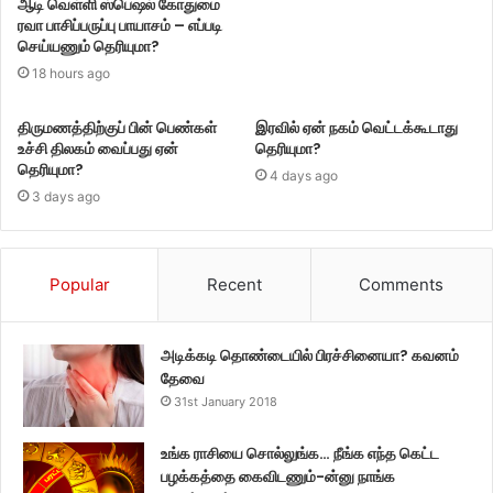
ஆடி வெள்ளி ஸ்பெஷல் கோதுமை
ரவா பாசிப்பருப்பு பாயாசம் – எப்படி
செய்யணும் தெரியுமா?
18 hours ago
திருமணத்திற்குப் பின் பெண்கள்
இரவில் ஏன் நகம் வெட்டக்கூடாது
உச்சி திலகம் வைப்பது ஏன்
தெரியுமா?
தெரியுமா?
4 days ago
3 days ago
Popular
Recent
Comments
அடிக்கடி தொண்டையில் பிரச்சினையா? கவனம்
தேவை
31st January 2018
உங்க ராசியை சொல்லுங்க… நீங்க எந்த கெட்ட
பழக்கத்தை கைவிடணும்-ன்னு நாங்க