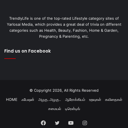
TrendlyLife is one of the top-rated Lifestyle category sites of
Yarlosai Media, which provides a great deal of trivia on different
categories such as Health, Beauty, Fashion, Home & Garden,
Pregnancy & Parenting, etc.
Find us on Facebook
© Copyright 2026, All Rights Reserved
HOME
ஃபேஷன்
அழகு..அழகு..
ஆரோக்கியம்
உறவுகள்
கவிதைகள்
சமையல்
டிரென்டிங்
Facebook
Twitter
YouTube
Instagram