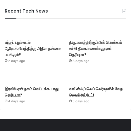
Recent Tech News
எந்தப் பழம் உடல்
திருமணத்திற்குப் பின் பெண்கள்
ஆரோக்கியத்திற்கு அதிக நன்மை
உச்சி திலகம் வைப்பது ஏன்
பயக்கும்?
தெரியுமா?
2 days ago
3 days ago
இரவில் ஏன் நகம் வெட்டக்கூடாது
வாட்ஸ்அப் வெப் வெர்ஷனில் வேற
தெரியுமா?
லெவல்அப்டேட்!
4 days ago
5 days ago